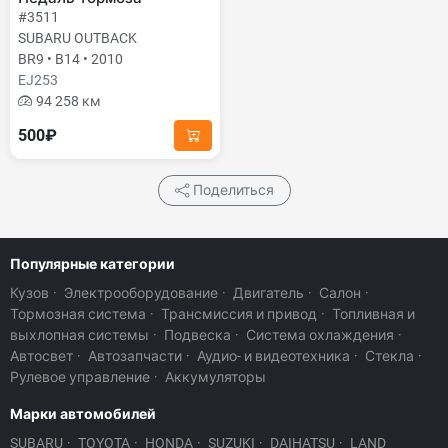
#3511
SUBARU OUTBACK
BR9 • B14 • 2010
EJ253
94 258 км
500₽
Поделиться
Популярные категории
Кузов
·
Электрооборудование
·
Двигатель
·
Салон
·
Тормозная система
·
Трансмиссия и привод
·
Топливная и
выхлопная системы
·
Подвеска
·
Система охлаждения
·
Автосвет
·
Автозапчасти
·
Аудио- и видеотехника
·
Стекла
·
Рулевое управление
·
Аккумуляторы
Марки автомобилей
SUBARU
·
TOYOTA
·
HONDA
·
SUZUKI
·
DAIHATSU
·
LAND