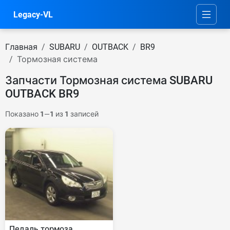
Legacy-VL
Главная
SUBARU
OUTBACK
BR9
Тормозная система
Запчасти Тормозная система SUBARU
OUTBACK BR9
Показано
1
—
1
из
1
записей
Педаль тормоза