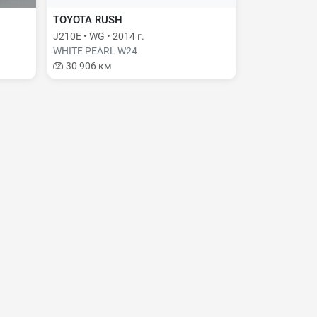
TOYOTA RUSH
J210E • WG • 2014 г.
WHITE PEARL W24
30 906 км