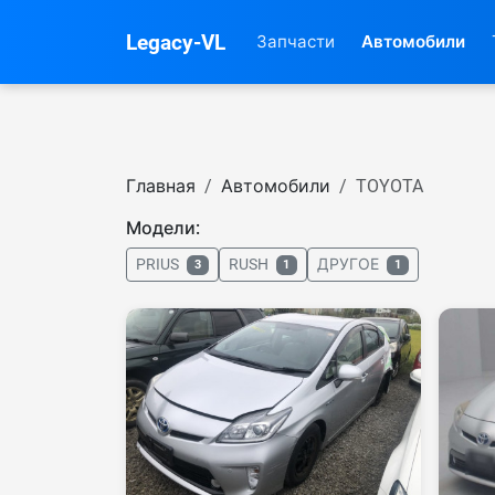
Legacy-VL
Запчасти
Автомобили
Главная
Автомобили
TOYOTA
Модели:
PRIUS
RUSH
ДРУГОЕ
3
1
1