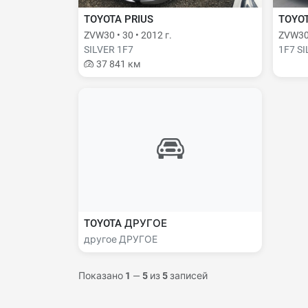
TOYOTA PRIUS
TOYOT
ZVW30 • 30 • 2012 г.
ZVW30 
SILVER 1F7
1F7 S
37 841 км
TOYOTA ДРУГОЕ
другое ДРУГОЕ
Показано
1
—
5
из
5
записей