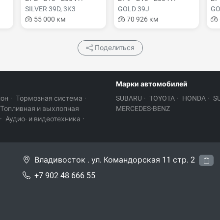
SILVER 39D, 3K3
GOLD 39J
GO
55 000 км
70 926 км
Поделиться
Марки автомобилей
лон
·
Тормозная система
·
SUBARU
·
TOYOTA
·
HONDA
·
S
Топливная и выхлопная
MERCEDES-BENZ
·
Аудио- и видеотехника
·
Владивосток . ул. Командорская 11 стр. 2
+7 902 48 666 55