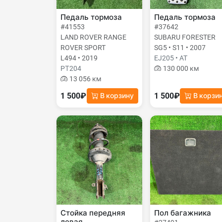
Педаль тормоза
Педаль тормоза
#41553
#37642
LAND ROVER RANGE
SUBARU FORESTER
ROVER SPORT
SG5 • S11 • 2007
L494 • 2019
EJ205 • AT
PТ204
130 000 км
13 056 км
1 500₽
1 500₽
В корзину
В корзи
Стойка передняя
Пол багажника