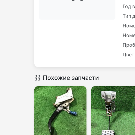
Год 
Тип 
Номе
Номе
Проб
Цвет
Похожие запчасти