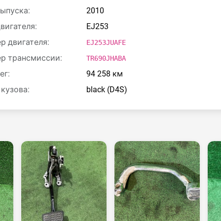
выпуска:
2010
двигателя:
EJ253
р двигателя:
EJ253JUAFE
р трансмиссии:
TR690JHABA
ег:
94 258 км
 кузова:
black (D4S)