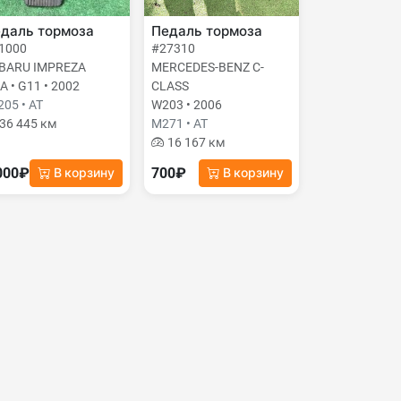
даль тормоза
Педаль тормоза
1000
#27310
BARU IMPREZA
MERCEDES-BENZ C-
A • G11 • 2002
CLASS
205 • AT
W203 • 2006
36 445 км
M271 • AT
16 167 км
000₽
700₽
В корзину
В корзину