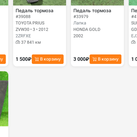
Педаль тормоза
Педаль тормоза
Пе
#39088
#33979
#4
TOYOTA PRIUS
Лапка
SU
ZVW30 • 3 • 2012
HONDA GOLD
GD
2ZRFXE
2002
EJ
37 841 км
1 500₽
3 000₽
1 
ну
В корзину
В корзину