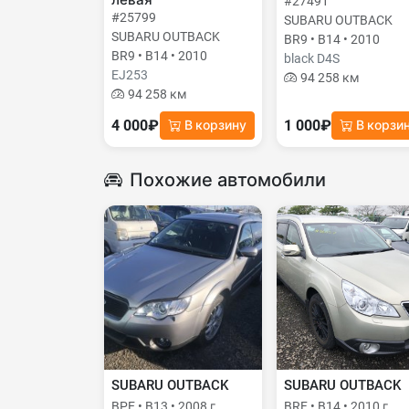
левая
#27491
#25799
SUBARU OUTBACK
SUBARU OUTBACK
BR9 • B14 • 2010
BR9 • B14 • 2010
black D4S
EJ253
94 258 км
94 258 км
4 000₽
1 000₽
В корзину
В корзи
Похожие автомобили
SUBARU OUTBACK
SUBARU OUTBACK
BPE • B13 • 2008 г.
BRF • B14 • 2010 г.