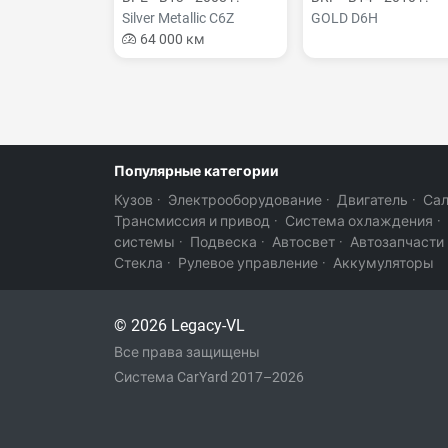
Silver Metallic C6Z
GOLD D6H
64 000 км
Популярные категории
Кузов
·
Электрооборудование
·
Двигатель
·
Са
Трансмиссия и привод
·
Система охлаждения
·
системы
·
Подвеска
·
Автосвет
·
Автозапчасти
Стекла
·
Рулевое управление
·
Аккумуляторы
© 2026 Legacy-VL
Все права защищены
Система CarYard 2017–2026