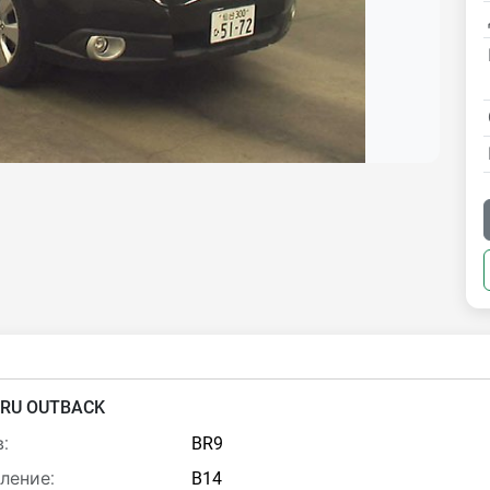
RU OUTBACK
:
BR9
ление:
B14