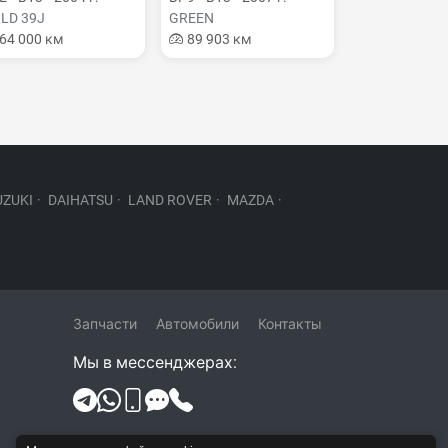
LD 39J
GREEN
64 000 км
89 903 км
UZUKI
·
DAIHATSU
·
LAND ROVER
·
MAZDA
·
Запчасти
Автомобили
Контакты
Мы в мессенджерах:
Политика конфиденциальности и