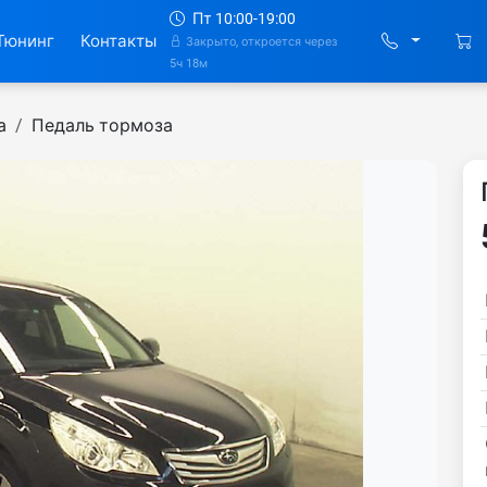
Пт 10:00-19:00
Тюнинг
Контакты
Закрыто, откроется через
5ч 18м
а
Педаль тормоза