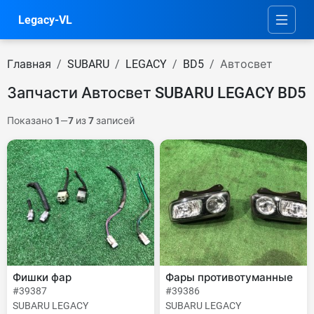
Legacy-VL
Главная
SUBARU
LEGACY
BD5
Автосвет
Запчасти Автосвет SUBARU LEGACY BD5
Показано
1
—
7
из
7
записей
Фишки фар
Фары противотуманные
#39387
#39386
SUBARU LEGACY
SUBARU LEGACY