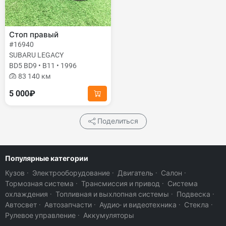
Стоп правый
#16940
SUBARU LEGACY
BD5 BD9 • B11 • 1996
83 140 км
5 000₽
Поделиться
Популярные категории
Кузов
·
Электрооборудование
·
Двигатель
·
Салон
·
Тормозная система
·
Трансмиссия и привод
·
Система
охлаждения
·
Топливная и выхлопная системы
·
Подвеска
·
Автосвет
·
Автозапчасти
·
Аудио- и видеотехника
·
Стекла
·
Рулевое управление
·
Аккумуляторы