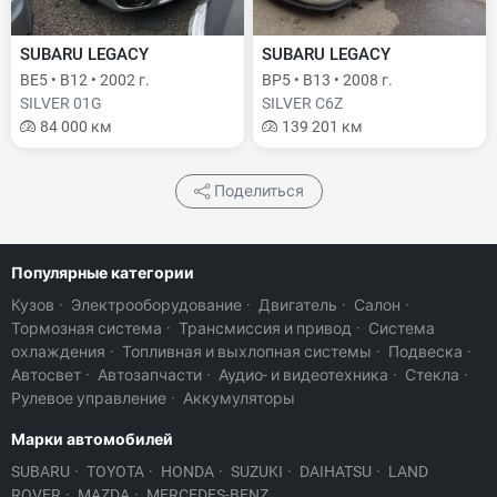
SUBARU LEGACY
SUBARU LEGACY
BE5 • B12 • 2002 г.
BP5 • B13 • 2008 г.
SILVER 01G
SILVER C6Z
84 000 км
139 201 км
Поделиться
Популярные категории
Кузов
·
Электрооборудование
·
Двигатель
·
Салон
·
Тормозная система
·
Трансмиссия и привод
·
Система
охлаждения
·
Топливная и выхлопная системы
·
Подвеска
·
Автосвет
·
Автозапчасти
·
Аудио- и видеотехника
·
Стекла
·
Рулевое управление
·
Аккумуляторы
Марки автомобилей
SUBARU
·
TOYOTA
·
HONDA
·
SUZUKI
·
DAIHATSU
·
LAND
ROVER
·
MAZDA
·
MERCEDES-BENZ