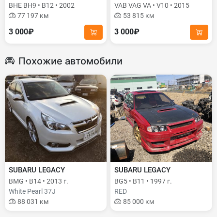
BHE BH9 • B12 • 2002
VAB VAG VA • V10 • 2015
77 197 км
53 815 км
3 000₽
3 000₽
Похожие автомобили
SUBARU LEGACY
SUBARU LEGACY
BMG • B14 • 2013 г.
BG5 • B11 • 1997 г.
White Pearl 37J
RED
88 031 км
85 000 км