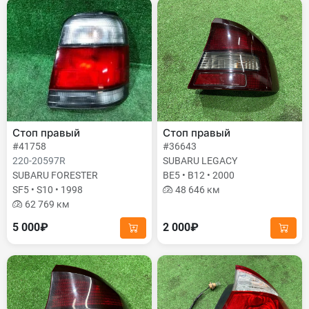
Стоп правый
Стоп правый
#41758
#36643
220-20597R
SUBARU LEGACY
SUBARU FORESTER
BE5 • B12 • 2000
SF5 • S10 • 1998
48 646 км
62 769 км
5 000₽
2 000₽