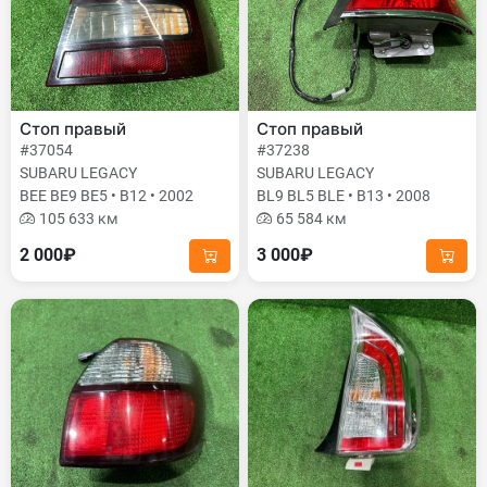
Стоп правый
Стоп правый
#37054
#37238
SUBARU LEGACY
SUBARU LEGACY
BEE BE9 BE5 • B12 • 2002
BL9 BL5 BLE • B13 • 2008
105 633 км
65 584 км
2 000₽
3 000₽