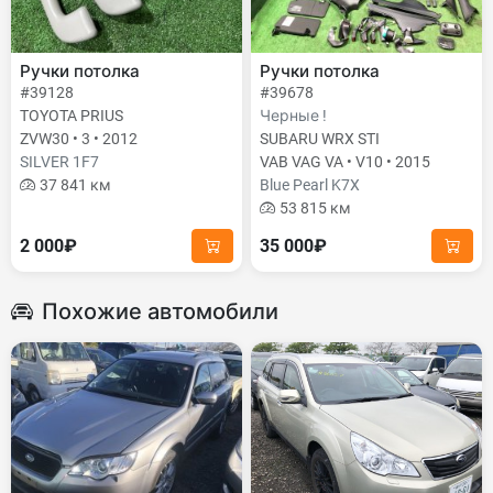
Ручки потолка
Ручки потолка
#39128
#39678
TOYOTA PRIUS
Черные !
ZVW30 • 3 • 2012
SUBARU WRX STI
SILVER 1F7
VAB VAG VA • V10 • 2015
37 841 км
Blue Pearl K7X
53 815 км
2 000₽
35 000₽
Похожие автомобили