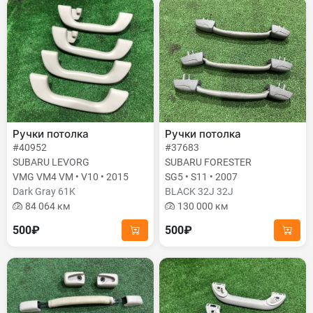
Ручки потолка
Ручки потолка
#40952
#37683
SUBARU LEVORG
SUBARU FORESTER
VMG VM4 VM • V10 • 2015
SG5 • S11 • 2007
Dark Gray 61K
BLACK 32J 32J
84 064 км
130 000 км
500₽
500₽