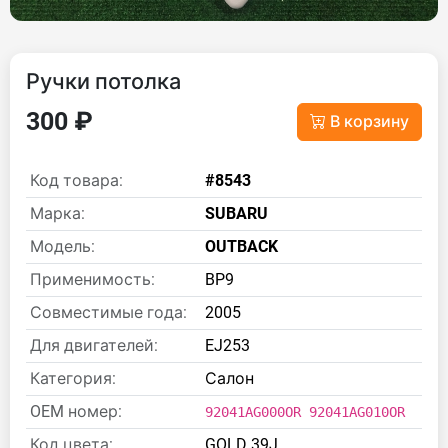
Ручки потолка
300 ₽
В корзину
Код товара:
#8543
Марка:
SUBARU
Модель:
OUTBACK
Применимость:
BP9
Совместимые года:
2005
Для двигателей:
EJ253
Категория:
Салон
OEM номер:
92041AG000OR 92041AG010OR
Код цвета:
GOLD 39J