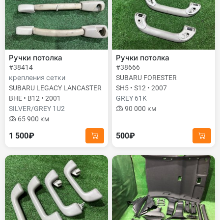
Ручки потолка
Ручки потолка
#38414
#38666
крепления сетки
SUBARU FORESTER
SUBARU LEGACY LANCASTER
SH5 • S12 • 2007
BHE • B12 • 2001
GREY 61K
SILVER/GREY 1U2
90 000 км
65 900 км
1 500₽
500₽