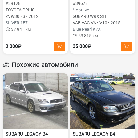
#39128
#39678
TOYOTA PRIUS
Черные !
ZVW30 • 3 • 2012
SUBARU WRX STI
SILVER 1F7
VAB VAG VA • V10 • 2015
37 841 км
Blue Pearl K7X
53 815 км
2 000₽
35 000₽
Похожие автомобили
SUBARU LEGACY B4
SUBARU LEGACY B4