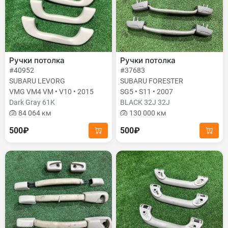
Ручки потолка
Ручки потолка
#40952
#37683
SUBARU LEVORG
SUBARU FORESTER
VMG VM4 VM • V10 • 2015
SG5 • S11 • 2007
Dark Gray 61K
BLACK 32J 32J
84 064 км
130 000 км
500₽
500₽