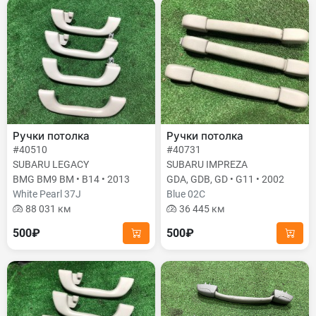
Ручки потолка
Ручки потолка
#40510
#40731
SUBARU LEGACY
SUBARU IMPREZA
BMG BM9 BM • B14 • 2013
GDA, GDB, GD • G11 • 2002
White Pearl 37J
Blue 02C
88 031 км
36 445 км
500₽
500₽