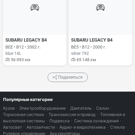
SUBARU LEGACY B4
SUBARU LEGACY B4
BEE • B12 • 2002 г.
BE5 • B12 • 2000 г.
blue 14L
silver 792
56 093 км
65 148 км
Поделиться
Популярные категории
Кузов
·
Электрооборудование
·
Двигатель
·
Салон
·
Тормозная система
·
Трансмиссия и привод
·
Топливная и
выхлопная системы
·
Подвеска
·
Система охлаждения
·
Автосвет
·
Автозапчасти
·
Аудио- и видеотехника
·
Стекла
·
Рулевое управление
·
Аккумуляторы