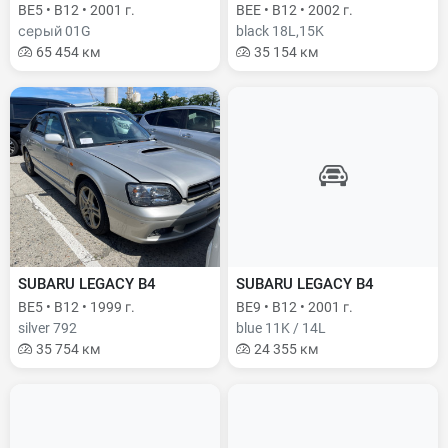
BE5 • B12 • 2001 г.
BEE • B12 • 2002 г.
серый 01G
black 18L,15K
65 454 км
35 154 км
SUBARU LEGACY B4
SUBARU LEGACY B4
BE5 • B12 • 1999 г.
BE9 • B12 • 2001 г.
silver 792
blue 11K / 14L
35 754 км
24 355 км