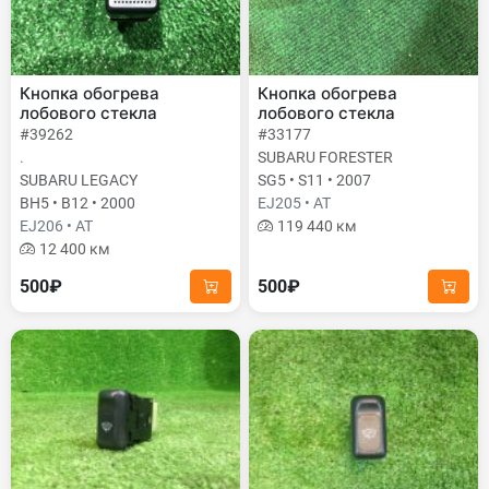
Кнопка обогрева
Кнопка обогрева
лобового стекла
лобового стекла
#39262
#33177
.
SUBARU FORESTER
SUBARU LEGACY
SG5 • S11 • 2007
BH5 • B12 • 2000
EJ205 • AT
EJ206 • AT
119 440 км
12 400 км
500₽
500₽