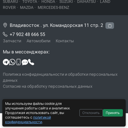
SUBARU
·
TOYOTA
·
HONDA
·
SUZUKI
·
DAIHATSU
·
LAND
ROVER
·
MAZDA
·
MERCEDES-BENZ
Владивосток . ул. Командорская 11 стр. 2
+7 902 48 666 55
Запчасти
Автомобили
Контакты
Мы в мессенджерах:
Политика конфиденциальности и обработки персональных
данных
Согласие на обработку персональных данных
Мы используем файлы cookie для
© 2026 Legacy-VL
улучшения работы сайта и аналитики.
Все права защищены
Продолжая использовать сайт, вы
Отклонить
Принять
соглашаетесь с
политикой
Система CarYard 2017–2026
500 ₽
В корзину
конфиденциальности
.