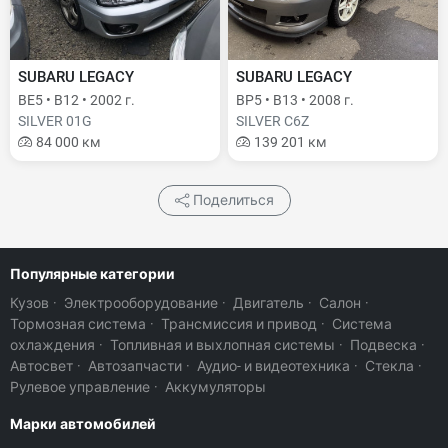
SUBARU LEGACY
SUBARU LEGACY
BE5 • B12 • 2002 г.
BP5 • B13 • 2008 г.
SILVER 01G
SILVER C6Z
84 000 км
139 201 км
Поделиться
Популярные категории
Кузов
·
Электрооборудование
·
Двигатель
·
Салон
·
Тормозная система
·
Трансмиссия и привод
·
Система
охлаждения
·
Топливная и выхлопная системы
·
Подвеска
·
Автосвет
·
Автозапчасти
·
Аудио- и видеотехника
·
Стекла
·
Рулевое управление
·
Аккумуляторы
Марки автомобилей