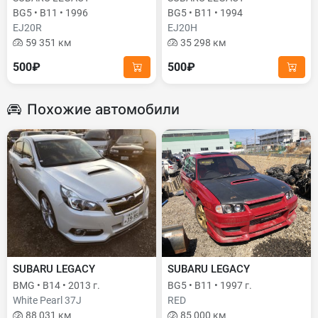
BG5 • B11 • 1996
BG5 • B11 • 1994
EJ20R
EJ20H
59 351 км
35 298 км
500₽
500₽
Похожие автомобили
SUBARU LEGACY
SUBARU LEGACY
BMG • B14 • 2013 г.
BG5 • B11 • 1997 г.
White Pearl 37J
RED
88 031 км
85 000 км