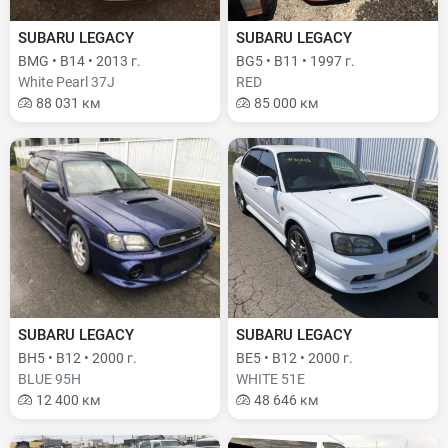
SUBARU LEGACY
SUBARU LEGACY
BMG • B14 • 2013 г.
BG5 • B11 • 1997 г.
White Pearl 37J
RED
88 031 км
85 000 км
SUBARU LEGACY
SUBARU LEGACY
BH5 • B12 • 2000 г.
BE5 • B12 • 2000 г.
BLUE 95H
WHITE 51E
12 400 км
48 646 км