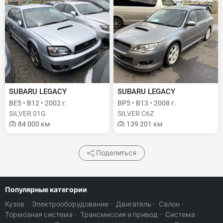
SUBARU LEGACY
SUBARU LEGACY
BE5 • B12 • 2002 г.
BP5 • B13 • 2008 г.
SILVER 01G
SILVER C6Z
84 000 км
139 201 км
Поделиться
Популярные категории
Кузов
·
Электрооборудование
·
Двигатель
·
Салон
·
Тормозная система
·
Трансмиссия и привод
·
Система