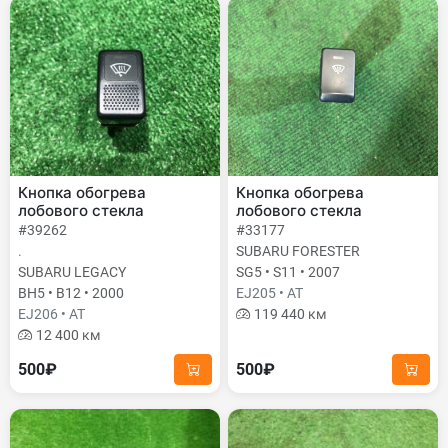
Кнопка обогрева
Кнопка обогрева
лобового стекла
лобового стекла
#39262
#33177
.
SUBARU FORESTER
SUBARU LEGACY
SG5 • S11 • 2007
BH5 • B12 • 2000
EJ205 • AT
EJ206 • AT
119 440 км
12 400 км
500₽
500₽