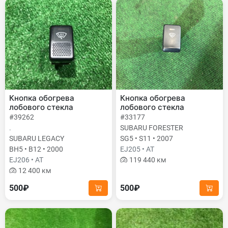
Кнопка обогрева
Кнопка обогрева
лобового стекла
лобового стекла
#39262
#33177
.
SUBARU FORESTER
SUBARU LEGACY
SG5 • S11 • 2007
BH5 • B12 • 2000
EJ205 • AT
EJ206 • AT
119 440 км
12 400 км
500₽
500₽