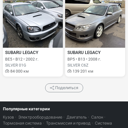
SUBARU LEGACY
SUBARU LEGACY
BE5 • B12 • 2002 г.
BP5 • B13 • 2008 г.
SILVER 01G
SILVER C6Z
84 000 км
139 201 км
Поделиться
Популярные категории
Кузов
·
Электрооборудование
·
Двигатель
·
Салон
·
Тормозная система
·
Трансмиссия и привод
·
Система