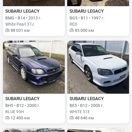
SUBARU LEGACY
SUBARU LEGACY
BMG • B14 • 2013 г.
BG5 • B11 • 1997 г.
White Pearl 37J
RED
88 031 км
85 000 км
SUBARU LEGACY
SUBARU LEGACY
BH5 • B12 • 2000 г.
BE5 • B12 • 2000 г.
BLUE 95H
WHITE 51E
12 400 км
48 646 км