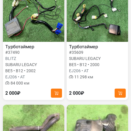
Турботаймер
Турботаймер
#37490
#35609
BLITZ
SUBARU LEGACY
SUBARU LEGACY
BE5 • B12 • 2000
BE5 • B12 • 2002
EJ206 • AT
EJ206 • AT
11 298 км
84 000 км
2 000₽
2 000₽