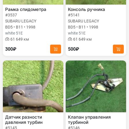
Рамка спидометра
Консоль ручника
#3537
#5141
SUBARU LEGACY
SUBARU LEGACY
BD5 • B11 • 1998
BD5 • B11 • 1998
white 51E
white 51E
61 649 км
61 649 км
300₽
500₽
Датчик разности
Клапан управления
давления турбин
турбиной
#5145
#5146