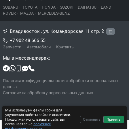
SUBARU
·
TOYOTA
·
HONDA
·
SUZUKI
·
DAIHATSU
·
LAND
ROVER
·
MAZDA
·
MERCEDES-BENZ
Владивосток . ул. Командорская 11 стр. 2
+7 902 48 666 55
Запчасти
Автомобили
Контакты
Мы в мессенджерах:
Политика конфиденциальности и обработки персональных
данных
Согласие на обработку персональных данных
Мы используем файлы cookie для
© 2026 Legacy-VL
улучшения работы сайта и аналитики.
Все права защищены
Продолжая использовать сайт, вы
Отклонить
Принять
соглашаетесь с
политикой
Система CarYard 2017–2026
1 000 ₽
В корзину
конфиденциальности
.