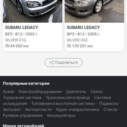
SUBARU LEGACY
SUBARU LEGACY
BE5 • B12 • 2002 г.
BP5 • B13 • 2008 г.
SILVER 01G
SILVER C6Z
84 000 км
139 201 км
Поделиться
Популярные категории
Кузов
·
Электрооборудование
·
Двигатель
·
Салон
·
Тормозная система
·
Трансмиссия и привод
·
Система
охлаждения
·
Топливная и выхлопная системы
·
Подвеска
·
Автосвет
·
Автозапчасти
·
Аудио- и видеотехника
·
Стекла
·
Рулевое управление
·
Аккумуляторы
Марки автомобилей