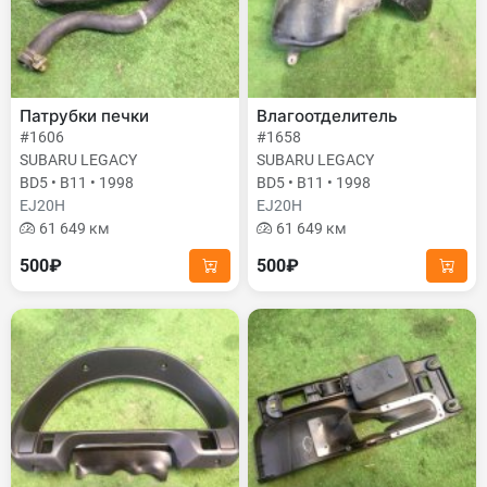
Патрубки печки
Влагоотделитель
#1606
#1658
SUBARU LEGACY
SUBARU LEGACY
BD5 • B11 • 1998
BD5 • B11 • 1998
EJ20H
EJ20H
61 649 км
61 649 км
500₽
500₽