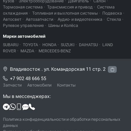
Кузов
·
Электрооборудование
·
Двигатель
·
Салон
·
Тормозная система
·
Трансмиссия и привод
·
Система
охлаждения
·
Топливная и выхлопная системы
·
Подвеска
·
Автосвет
·
Автозапчасти
·
Аудио- и видеотехника
·
Стекла
·
Рулевое управление
·
Шины и Колёса
Марки автомобилей
SUBARU
·
TOYOTA
·
HONDA
·
SUZUKI
·
DAIHATSU
·
LAND
ROVER
·
MAZDA
·
MERCEDES-BENZ
Владивосток . ул. Командорская 11 стр. 2
+7 902 48 666 55
Запчасти
Автомобили
Контакты
Мы в мессенджерах:
Политика конфиденциальности и обработки персональных
данных