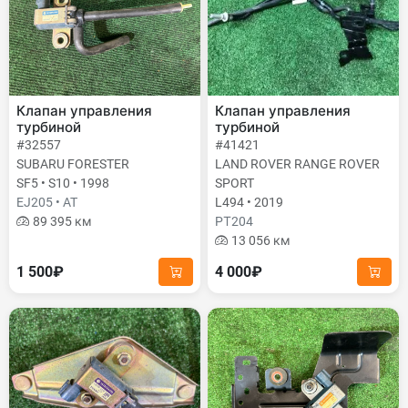
Клапан управления
Клапан управления
турбиной
турбиной
#32557
#41421
SUBARU FORESTER
LAND ROVER RANGE ROVER
SF5 • S10 • 1998
SPORT
EJ205 • AT
L494 • 2019
89 395 км
PТ204
13 056 км
1 500₽
4 000₽