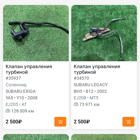
Клапан управления
Клапан управления
турбиной
турбиной
#35937
#34570
Соленоид
SUBARU LEGACY
SUBARU EXIGA
BH5 • B12 • 2002
YA5 • Y10 • 2008
EJ208 • MT5
EJ205 • AT
73 971 км
128 009 км
2 500₽
2 500₽