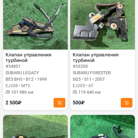
Клапан управления
Клапан управления
турбиной
турбиной
#34801
#33200
SUBARU LEGACY
SUBARU FORESTER
BE5 BH5 • B12 • 1999
SG5 • S11 • 2007
EJ208 • MT5
EJ205 • AT
101 986 км
119 440 км
2 500₽
500₽