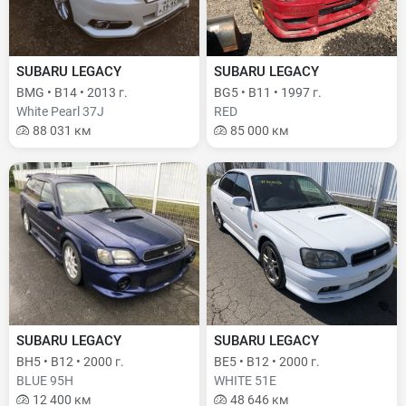
SUBARU LEGACY
SUBARU LEGACY
BMG • B14 • 2013 г.
BG5 • B11 • 1997 г.
White Pearl 37J
RED
88 031 км
85 000 км
SUBARU LEGACY
SUBARU LEGACY
BH5 • B12 • 2000 г.
BE5 • B12 • 2000 г.
BLUE 95H
WHITE 51E
12 400 км
48 646 км