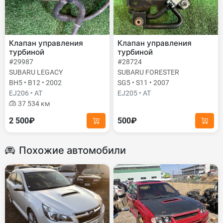
Клапан управления
Клапан управления
турбиной
турбиной
#29987
#28724
SUBARU LEGACY
SUBARU FORESTER
BH5 • B12 • 2002
SG5 • S11 • 2007
EJ206 • AT
EJ205 • AT
37 534 км
2 500₽
500₽
Похожие автомобили