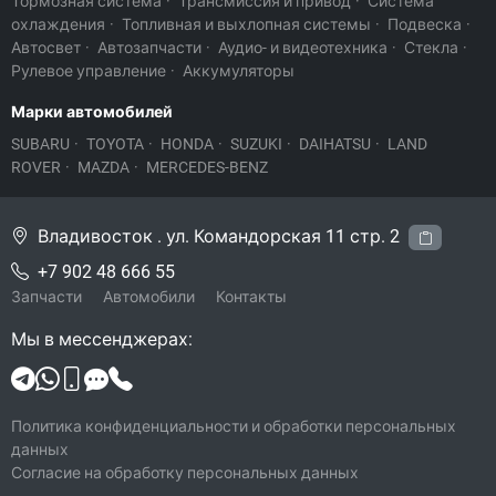
Тормозная система
·
Трансмиссия и привод
·
Система
охлаждения
·
Топливная и выхлопная системы
·
Подвеска
·
Автосвет
·
Автозапчасти
·
Аудио- и видеотехника
·
Стекла
·
Рулевое управление
·
Аккумуляторы
Марки автомобилей
SUBARU
·
TOYOTA
·
HONDA
·
SUZUKI
·
DAIHATSU
·
LAND
ROVER
·
MAZDA
·
MERCEDES-BENZ
Владивосток . ул. Командорская 11 стр. 2
+7 902 48 666 55
Запчасти
Автомобили
Контакты
Мы в мессенджерах:
Политика конфиденциальности и обработки персональных
данных
Согласие на обработку персональных данных