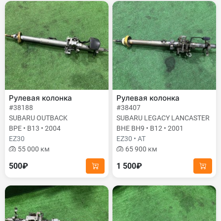
Рулевая колонка
Рулевая колонка
#38188
#38407
SUBARU OUTBACK
SUBARU LEGACY LANCASTER
BPE • B13 • 2004
BHE BH9 • B12 • 2001
EZ30
EZ30 • AT
55 000 км
65 900 км
500₽
1 500₽