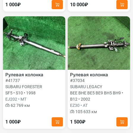
1 000₽
10 000₽
Рулевая колонка
Рулевая колонка
#41737
#37034
SUBARU FORESTER
SUBARU LEGACY
SF5 • S10 • 1998
BEE BHE BE5 BE9 BH5 BH9 •
EJ202 • MT
B12 • 2002
62 769 км
EZ30 • AT
105 633 км
1 000₽
1 500₽