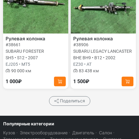
Рулевая колонка
Рулевая колонка
#38661
#38906
SUBARU FORESTER
SUBARU LEGACY LANCASTER
SH5 • S12 • 2007
BHE BH9 • B12 • 2002
EJ205 • MT5
EZ30 • AT
90 000 км
83 438 км
1 000₽
1 500₽
Поделиться
Популярные категории
Кузов
·
Электрооборудование
·
Двигатель
·
Салон
·