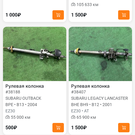
105 633 км
1 000₽
1 500₽
Рулевая колонка
Рулевая колонка
#38188
#38407
SUBARU OUTBACK
SUBARU LEGACY LANCASTER
BPE • B13 • 2004
BHE BH9 • B12 • 2001
EZ30
EZ30 • AT
55 000 км
65 900 км
500₽
1 500₽