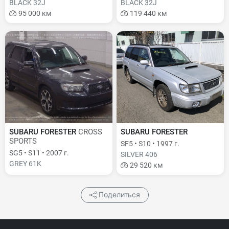
BLACK 32J
BLACK 32J
95 000 км
119 440 км
SUBARU FORESTER
CROSS
SUBARU FORESTER
SPORTS
SF5 • S10 • 1997 г.
SG5 • S11 • 2007 г.
SILVER 406
GREY 61K
29 520 км
Поделиться