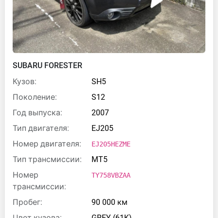
SUBARU FORESTER
Кузов:
SH5
Поколение:
S12
Год выпуска:
2007
Тип двигателя:
EJ205
Номер двигателя:
EJ205HEZME
Тип трансмиссии:
MT5
Номер
TY758VBZAA
трансмиссии:
Пробег:
90 000 км
Цвет кузова:
GREY (61K)