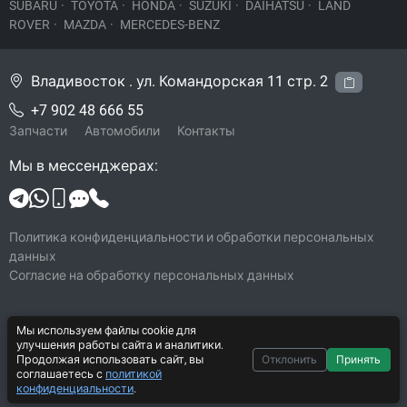
SUBARU
·
TOYOTA
·
HONDA
·
SUZUKI
·
DAIHATSU
·
LAND
ROVER
·
MAZDA
·
MERCEDES-BENZ
Владивосток . ул. Командорская 11 стр. 2
+7 902 48 666 55
Запчасти
Автомобили
Контакты
Мы в мессенджерах:
Политика конфиденциальности и обработки персональных
данных
Согласие на обработку персональных данных
Мы используем файлы cookie для
© 2026 Legacy-VL
улучшения работы сайта и аналитики.
Все права защищены
Продолжая использовать сайт, вы
Отклонить
Принять
соглашаетесь с
политикой
Система CarYard 2017–2026
конфиденциальности
.