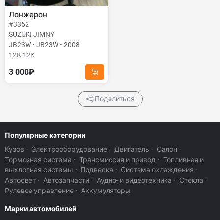
Лонжерон
#3352
SUZUKI JIMNY
JB23W • JB23W • 2008
12K 12K
3 000₽
Поделиться
Популярные категории
Кузов
·
Электрооборудование
·
Двигатель
·
Салон
·
Тормозная система
·
Трансмиссия и привод
·
Топливная и
выхлопная системы
·
Подвеска
·
Система охлаждения
·
Автосвет
·
Автозапчасти
·
Аудио- и видеотехника
·
Стекла
·
Рулевое управление
·
Аккумуляторы
Марки автомобилей