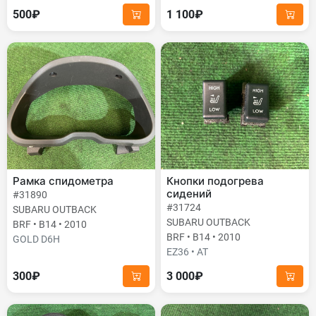
500₽
1 100₽
Рамка спидометра
Кнопки подогрева
сидений
#31890
#31724
SUBARU OUTBACK
SUBARU OUTBACK
BRF • B14 • 2010
BRF • B14 • 2010
GOLD D6H
EZ36 • AT
300₽
3 000₽