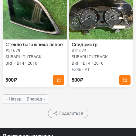
Стекло багажника левое
Спидометр
#31679
#31674
SUBARU OUTBACK
SUBARU OUTBACK
BRF • B14 • 2010
BRF • B14 • 2010
EZ36 • AT
500₽
500₽
« Назад
Вперёд »
Поделиться
Популярные категории