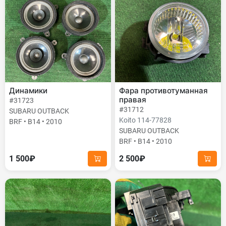
Динамики
Фара противотуманная
правая
#31723
#31712
SUBARU OUTBACK
Koito 114-77828
BRF • B14 • 2010
SUBARU OUTBACK
BRF • B14 • 2010
1 500₽
2 500₽