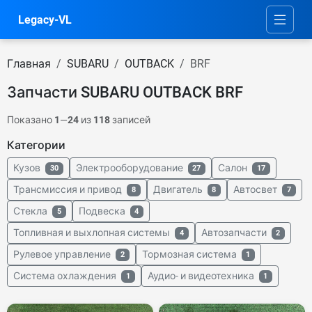
Legacy-VL
Главная
SUBARU
OUTBACK
BRF
Запчасти SUBARU OUTBACK BRF
Показано
1
—
24
из
118
записей
Категории
Кузов
Электрооборудование
Салон
30
27
17
Трансмиссия и привод
Двигатель
Автосвет
8
8
7
Стекла
Подвеска
5
4
Топливная и выхлопная системы
Автозапчасти
4
2
Рулевое управление
Тормозная система
2
1
Система охлаждения
Аудио- и видеотехника
1
1