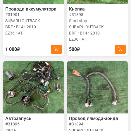
Провода аккумулятора
Кнопка
#31901
#31898
SUBARU OUTBACK
Start stop
BRF • B14 • 2010
SUBARU OUTBACK
EZ36 • AT
BRF • B14 • 2010
EZ36 • AT
1 000₽
500₽
Автозапуск
Провод лямбда-зонда
#31895
#31894
VIPER
SUBARU OUTBACK