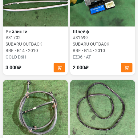
Рейлинги
Шлейф
#31702
#31699
SUBARU OUTBACK
SUBARU OUTBACK
BRF • B14 • 2010
BRF • B14 • 2010
GOLD D6H
EZ36 • AT
3 000₽
2 000₽