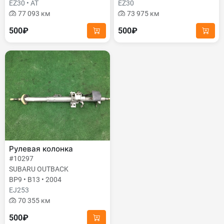
EZ30 • AT
EZ30
77 093 км
73 975 км
500₽
500₽
Рулевая колонка
#10297
SUBARU OUTBACK
BP9 • B13 • 2004
EJ253
70 355 км
500₽