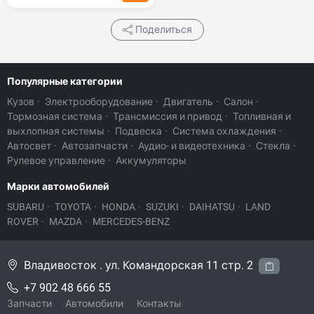
Поделиться
Популярные категории
Кузов
·
Электрооборудование
·
Двигатель
·
Салон
·
Тормозная система
·
Трансмиссия и привод
·
Топливная и
выхлопная системы
·
Подвеска
·
Система охлаждения
·
Автосвет
·
Автозапчасти
·
Аудио- и видеотехника
·
Стекла
·
Рулевое управление
·
Аккумуляторы
Марки автомобилей
SUBARU
·
TOYOTA
·
HONDA
·
SUZUKI
·
DAIHATSU
·
LAND
ROVER
·
MAZDA
·
MERCEDES-BENZ
Владивосток . ул. Командорская 11 стр. 2
+7 902 48 666 55
Запчасти
Автомобили
Контакты