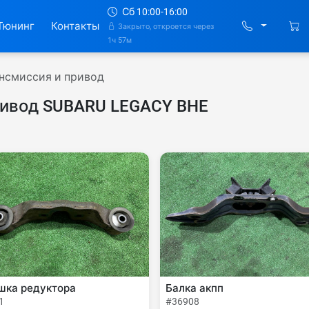
Сб 10:00-16:00
Тюнинг
Контакты
Закрыто, откроется через
1ч 57м
нсмиссия и привод
ривод SUBARU LEGACY BHE
шка редуктора
Балка акпп
1
#36908