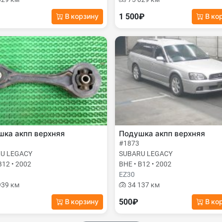
1 500₽
В корзину
В ко
шка акпп верхняя
Подушка акпп верхняя
#1873
U LEGACY
SUBARU LEGACY
B12 • 2002
BHE • B12 • 2002
EZ30
939 км
34 137 км
500₽
В корзину
В ко