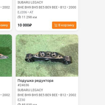
SUBARU LEGACY
 • 2002
BHE BH9 BH5 BE5 BE9 BEE • B12 • 2000
EJ206 • AT
11 298 км
10 000₽
рзину
В корзину
Подушка редуктора
#24636
SUBARU LEGACY
 • 2002
BHE BH9 BH5 BE5 BE9 BEE • B12 • 2002
EZ30
85 935 км