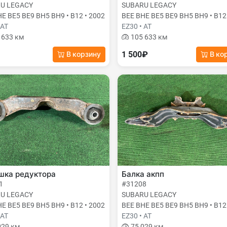
U LEGACY
SUBARU LEGACY
E BE5 BE9 BH5 BH9 • B12 • 2002
BEE BHE BE5 BE9 BH5 BH9 • B12
 AT
EZ30 • AT
 633 км
105 633 км
1 500₽
В корзину
В ко
шка редуктора
Балка акпп
1
#31208
U LEGACY
SUBARU LEGACY
E BE5 BE9 BH5 BH9 • B12 • 2002
BEE BHE BE5 BE9 BH5 BH9 • B12
 AT
EZ30 • AT
029 км
75 029 км