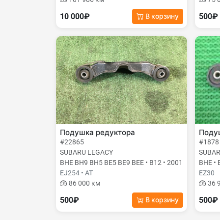
10 000₽
500₽
В корзину
Подушка редуктора
Поду
#22865
#1878
SUBARU LEGACY
SUBAR
BHE BH9 BH5 BE5 BE9 BEE • B12 • 2001
BHE • 
EJ254 • AT
EZ30
86 000 км
36 
500₽
500₽
В корзину