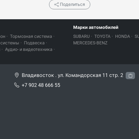
Поделиться
Марки автомобилей
лон
·
Тормозная система
·
SUBARU
·
TOYOTA
·
HONDA
·
S
 системы
·
Подвеска
·
MERCEDES-BENZ
и
·
Аудио- и видеотехника
·
Владивосток . ул. Командорская 11 стр. 2
+7 902 48 666 55