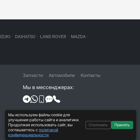
UZUKI
·
DAIHATSU
·
LAND ROVER
·
MAZDA
·
Запчасти
Автомобили
Контакты
Мы в мессенджерах:
Политика конфиденциальности и
Мы используем файлы cookie для
обработки персональных данных
улучшения работы сайта и аналитики.
Продолжая использовать сайт, вы
Отклонить
Принять
Согласие на обработку персональных
соглашаетесь с
политикой
данных
конфиденциальности
.