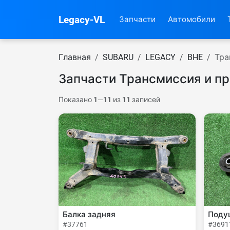
Legacy-VL
Запчасти
Автомобили
Главная
SUBARU
LEGACY
BHE
Тра
Запчасти Трансмиссия и п
Показано
1
—
11
из
11
записей
Балка задняя
Поду
#37761
#3691