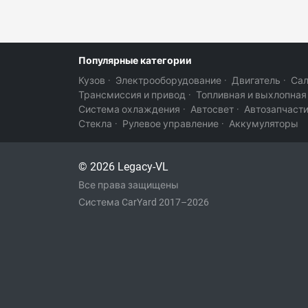
Популярные категории
Кузов
·
Электрооборудование
·
Двигатель
·
Са
Трансмиссия и привод
·
Топливная и выхлопная
Система охлаждения
·
Автосвет
·
Автозапчаст
Стекла
·
Рулевое управление
·
Аккумуляторы
© 2026 Legacy-VL
Все права защищены
Система CarYard 2017–2026