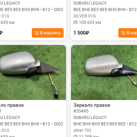
U LEGACY
SUBARU LEGACY
E BE5 BE9 BH5 BH9 • B12 • 2002
BEE BHE BE5 BE9 BH5 BH9 • B12
R 01G
SILVER 01G
 633 км
105 633 км
0₽
1 500₽
В корзину
В ко
ало правое
Зеркало правое
1
#35495
U LEGACY
SUBARU LEGACY
E BE5 BE9 BH5 BH9 • B12 • 2002
BHE BH9 BH5 BE5 BE9 BEE • B12
R 01G
silver 792
 633 км
11 298 км