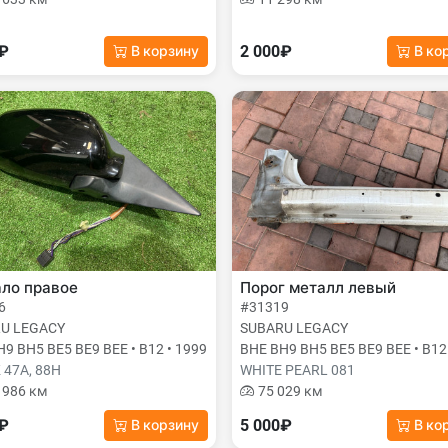
0₽
2 000₽
В корзину
В ко
ало правое
Порог металл левый
6
#31319
U LEGACY
SUBARU LEGACY
9 BH5 BE5 BE9 BEE • B12 • 1999
BHE BH9 BH5 BE5 BE9 BEE • B12
 47A, 88H
WHITE PEARL 081
 986 км
75 029 км
0₽
5 000₽
В корзину
В ко