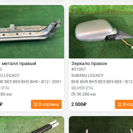
г металл правый
Зеркало правое
0
#31067
U LEGACY
SUBARU LEGACY
E BE5 BE9 BH5 BH9 • B12 • 2001
BHE BH9 BH5 BE5 BE9 BEE • B12
R 01G
SILVER 01G
280 км
36 280 км
0₽
2 000₽
В корзину
В ко