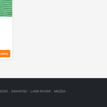
рзину
UZUKI
·
DAIHATSU
·
LAND ROVER
·
MAZDA
·