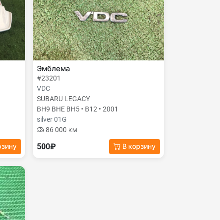
Эмблема
#23201
VDC
SUBARU LEGACY
BH9 BHE BH5 • B12 • 2001
silver 01G
86 000 км
500₽
рзину
В корзину