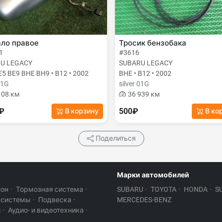
ало правое
Тросик бензобака
1
#3616
U LEGACY
SUBARU LEGACY
5 BE9 BHE BH9 • B12 • 2002
BHE • B12 • 2002
01G
silver 01G
108 км
36 939 км
0₽
500₽
В корзину
В ко
Поделиться
Марки автомобилей
лон
·
Тормозная система
·
SUBARU
·
TOYOTA
·
HONDA
·
S
 системы
·
Подвеска
·
MERCEDES-BENZ
и
·
Аудио- и видеотехника
·