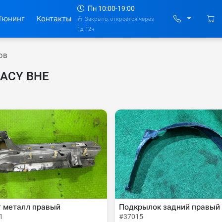
Пн 10:00-19:00
Тюнинг
Контакты
Закрыто, откроется через
1д 12ч
ов
GACY BHE
г металл правый
Подкрылок задний правый
1
#37015