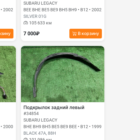
SUBARU LEGACY
 • 2002
BEE BHE BE5 BE9 BH5 BH9 • B12 • 2002
SILVER 01G
105 633 км
7 000₽
рзину
В корзину
Подкрылок задний левый
#34854
SUBARU LEGACY
 • 2000
BHE BH9 BH5 BE5 BE9 BEE • B12 • 1999
BLACK 47A, 88H
101 986 км