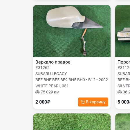
Зеркало правое
Поро
#31262
#3112
SUBARU LEGACY
SUBAR
BEE BHE BE5 BE9 BH5 BH9 • B12 • 2002
BEE BH
WHITE PEARL 081
SILVE
75 029 км
36 
2 000₽
5 00
В корзину