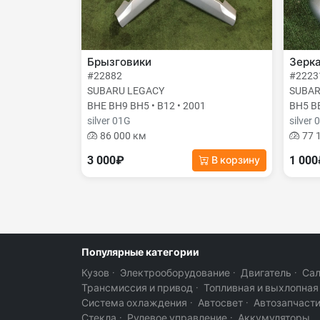
Брызговики
Зерк
#22882
#2223
SUBARU LEGACY
SUBAR
BHE BH9 BH5 • B12 • 2001
BH5 BE
silver 01G
silver 
86 000 км
77 
3 000₽
1 00
В корзину
Популярные категории
Кузов
·
Электрооборудование
·
Двигатель
·
Са
Трансмиссия и привод
·
Топливная и выхлопная
Система охлаждения
·
Автосвет
·
Автозапчаст
Стекла
·
Рулевое управление
·
Аккумуляторы