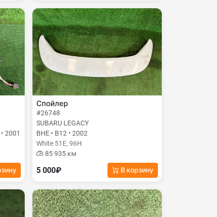
Спойлер
#26748
SUBARU LEGACY
 • 2001
BHE • B12 • 2002
White 51E, 96H
85 935 км
5 000₽
рзину
В корзину