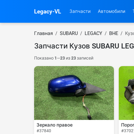
Legacy-VL
Запчасти
Автомобили
Главная
SUBARU
LEGACY
BHE
Куз
Запчасти Кузов SUBARU LE
Показано
1
—
23
из
23
записей
Зеркало правое
Поро
#37840
#3702