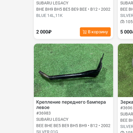
SUBARU LEGACY
SUBAR
BHE BH9 BH5 BE5 BE9 BEE • B12 • 2002
BEE BH
BLUE 14L,11K
SILVE
105
2 000₽
5 00
В корзину
Крепление переднего бампера
Зерк
левое
#3696
#36983
SUBAR
SUBARU LEGACY
BEE BH
BEE BHE BE5 BE9 BH5 BH9 • B12 • 2002
SILVE
SILVER 01G
105