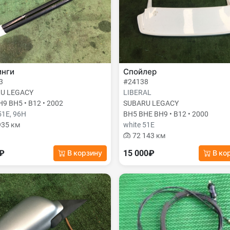
инги
Спойлер
3
#24138
U LEGACY
LIBERAL
9 BH5 • B12 • 2002
SUBARU LEGACY
51E, 96H
BH5 BHE BH9 • B12 • 2000
935 км
white 51E
72 143 км
0₽
15 000₽
В корзину
В ко