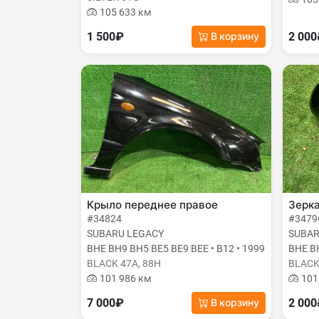
105 633 км
1 500₽
2 00
В корзину
Крыло переднее правое
Зерк
#34824
#3479
SUBARU LEGACY
SUBAR
BHE BH9 BH5 BE5 BE9 BEE • B12 • 1999
BHE BH
BLACK 47A, 88H
BLACK
101 986 км
101
7 000₽
2 00
В корзину