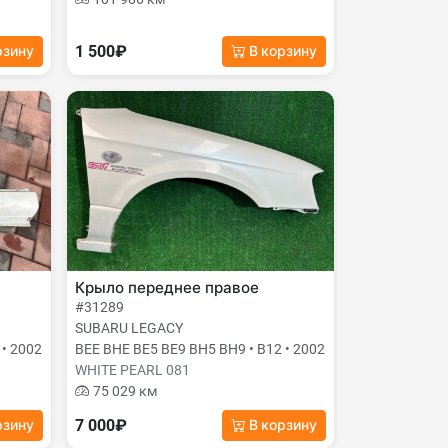
1 500₽
рзину
В корзину
Крыло переднее правое
#31289
SUBARU LEGACY
 • 2002
BEE BHE BE5 BE9 BH5 BH9 • B12 • 2002
WHITE PEARL 081
75 029 км
7 000₽
рзину
В корзину