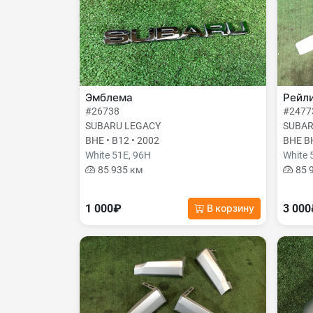
Эмблема
Рейл
#26738
#2477
SUBARU LEGACY
SUBAR
BHE • B12 • 2002
BHE BH
White 51E, 96H
White 
85 935 км
85 
1 000₽
3 00
В корзину