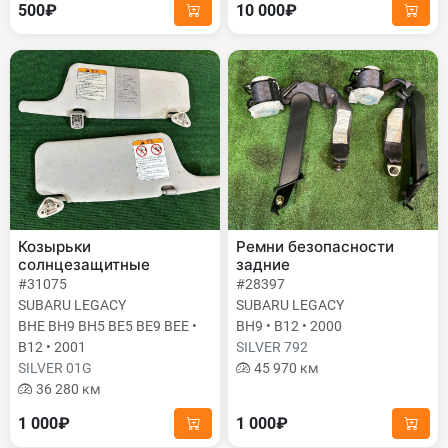
500₽
10 000₽
Козырьки
Ремни безопасности
солнцезащитные
задние
#31075
#28397
SUBARU LEGACY
SUBARU LEGACY
BHE BH9 BH5 BE5 BE9 BEE •
BH9 • B12 • 2000
B12 • 2001
SILVER 792
SILVER 01G
45 970 км
36 280 км
1 000₽
1 000₽