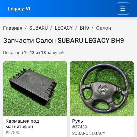
Legacy-VL
Главная
SUBARU
LEGACY
BH9
Салон
Запчасти Салон SUBARU LEGACY BH9
Показано
1
—
13
из
13
записей
Кармашек под
Руль
магнитофон
#37439
#37845
SUBARU LEGACY