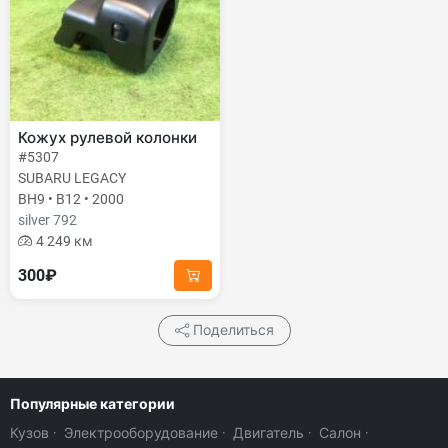
Кожух рулевой колонки
#5307
SUBARU LEGACY
BH9 • B12 • 2000
silver 792
4 249 км
300₽
Поделиться
Популярные категории
Кузов
·
Электрооборудование
·
Двигатель
·
Салон
·