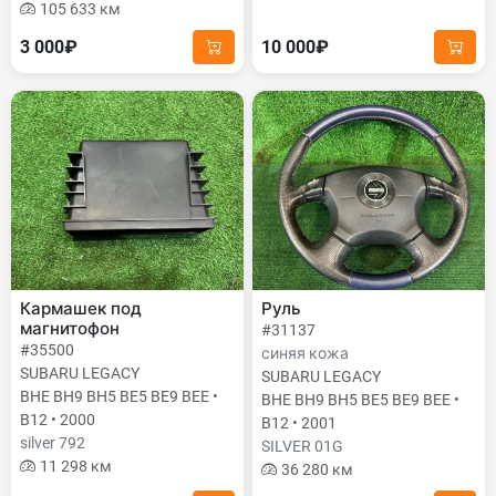
105 633 км
3 000₽
10 000₽
Кармашек под
Руль
магнитофон
#31137
#35500
синяя кожа
SUBARU LEGACY
SUBARU LEGACY
BHE BH9 BH5 BE5 BE9 BEE •
BHE BH9 BH5 BE5 BE9 BEE •
B12 • 2000
B12 • 2001
silver 792
SILVER 01G
11 298 км
36 280 км