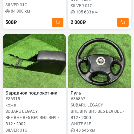
SILVER 01G
SILVER 01G
84 000 км
105 633 км
500₽
2 000₽
Бардачок подлокотник
Руль
#36915
#36867
кожа
SUBARU LEGACY
SUBARU LEGACY
BHE BH9 BH5 BE5 BE9 BEE •
BEE BHE BE5 BE9 BH5 BH9 •
B12 • 2000
B12 • 2002
WHITE 51E
SILVER 01G
48 646 км