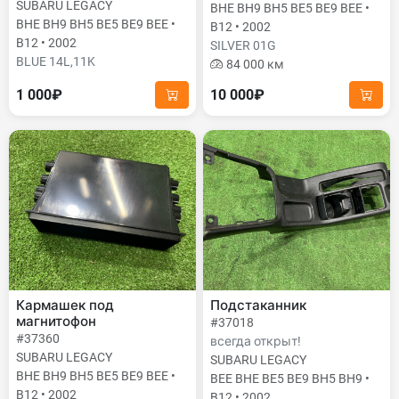
SUBARU LEGACY
BHE BH9 BH5 BE5 BE9 BEE •
BHE BH9 BH5 BE5 BE9 BEE •
B12 • 2002
B12 • 2002
SILVER 01G
BLUE 14L,11K
84 000 км
1 000₽
10 000₽
Кармашек под
Подстаканник
магнитофон
#37018
#37360
всегда открыт!
SUBARU LEGACY
SUBARU LEGACY
BHE BH9 BH5 BE5 BE9 BEE •
BEE BHE BE5 BE9 BH5 BH9 •
B12 • 2002
B12 • 2002