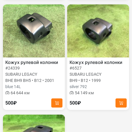
Кожух рулевой колонки
Кожух рулевой колонки
#24339
#6527
SUBARU LEGACY
SUBARU LEGACY
BHE BH9 BH5 • B12 • 2001
BH9 • B12 • 1999
blue 14L
silver 792
64 644 км
54 149 км
500₽
500₽