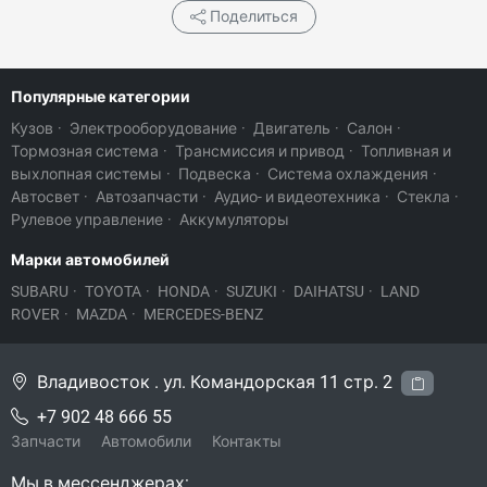
Поделиться
Популярные категории
Кузов
·
Электрооборудование
·
Двигатель
·
Салон
·
Тормозная система
·
Трансмиссия и привод
·
Топливная и
выхлопная системы
·
Подвеска
·
Система охлаждения
·
Автосвет
·
Автозапчасти
·
Аудио- и видеотехника
·
Стекла
·
Рулевое управление
·
Аккумуляторы
Марки автомобилей
SUBARU
·
TOYOTA
·
HONDA
·
SUZUKI
·
DAIHATSU
·
LAND
ROVER
·
MAZDA
·
MERCEDES-BENZ
Владивосток . ул. Командорская 11 стр. 2
+7 902 48 666 55
Запчасти
Автомобили
Контакты
Мы в мессенджерах: