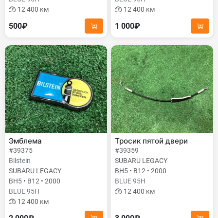
12 400 км
12 400 км
500₽
1 000₽
Эмблема
Тросик пятой двери
#39375
#39359
Bilstein
SUBARU LEGACY
SUBARU LEGACY
BH5 • B12 • 2000
BH5 • B12 • 2000
BLUE 95H
BLUE 95H
12 400 км
12 400 км