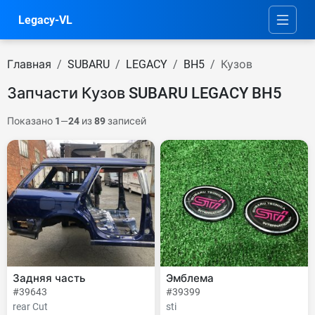
Legacy-VL
Главная
SUBARU
LEGACY
BH5
Кузов
Запчасти Кузов SUBARU LEGACY BH5
Показано
1
—
24
из
89
записей
Задняя часть
Эмблема
#39643
#39399
rear Cut
sti