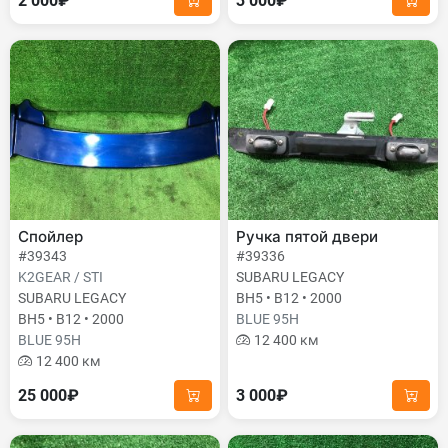
2 000₽
3 000₽
Спойлер
Ручка пятой двери
#39343
#39336
K2GEAR / STI
SUBARU LEGACY
SUBARU LEGACY
BH5 • B12 • 2000
BH5 • B12 • 2000
BLUE 95H
BLUE 95H
12 400 км
12 400 км
25 000₽
3 000₽