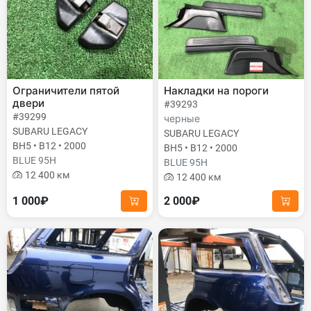
Ограничители пятой
Накладки на пороги
двери
#39293
#39299
черные
SUBARU LEGACY
SUBARU LEGACY
BH5 • B12 • 2000
BH5 • B12 • 2000
BLUE 95H
BLUE 95H
12 400 км
12 400 км
1 000₽
2 000₽