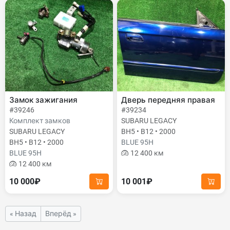
Замок зажигания
Дверь передняя правая
#39246
#39234
Комплект замков
SUBARU LEGACY
SUBARU LEGACY
BH5 • B12 • 2000
BH5 • B12 • 2000
BLUE 95H
BLUE 95H
12 400 км
12 400 км
10 000₽
10 001₽
« Назад
Вперёд »