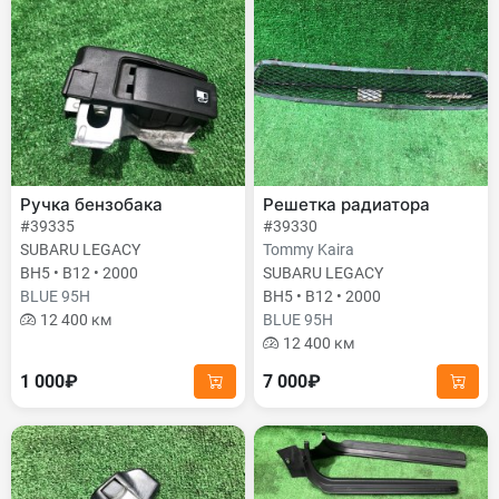
Ручка бензобака
Решетка радиатора
#39335
#39330
SUBARU LEGACY
Tommy Kaira
BH5 • B12 • 2000
SUBARU LEGACY
BLUE 95H
BH5 • B12 • 2000
12 400 км
BLUE 95H
12 400 км
1 000₽
7 000₽