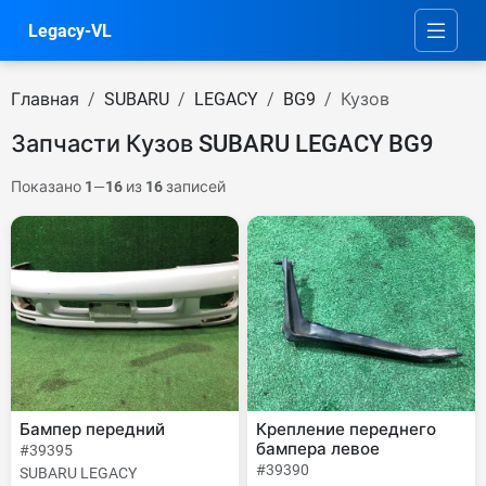
Legacy-VL
Главная
SUBARU
LEGACY
BG9
Кузов
Запчасти Кузов SUBARU LEGACY BG9
Показано
1
—
16
из
16
записей
Бампер передний
Крепление переднего
бампера левое
#39395
#39390
SUBARU LEGACY