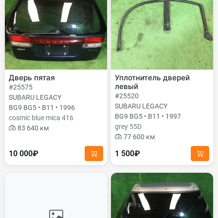
Дверь пятая
Уплотнитель дверей
левый
#25575
#25520
SUBARU LEGACY
SUBARU LEGACY
BG9 BG5 • B11 • 1996
BG9 BG5 • B11 • 1997
cosmic blue mica 416
grey 55D
83 640 км
77 600 км
10 000₽
1 500₽