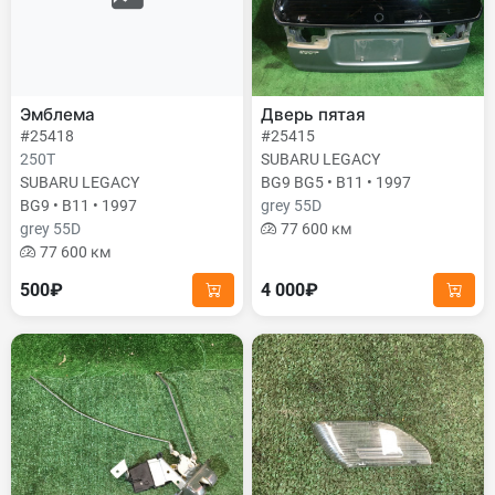
Эмблема
Дверь пятая
#25418
#25415
250T
SUBARU LEGACY
SUBARU LEGACY
BG9 BG5 • B11 • 1997
BG9 • B11 • 1997
grey 55D
grey 55D
77 600 км
77 600 км
500₽
4 000₽