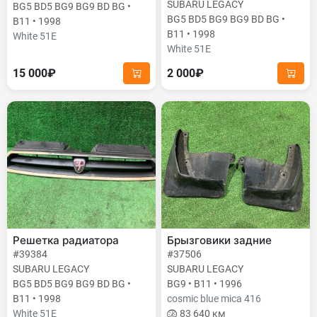
SUBARU LEGACY
BG5 BD5 BG9 BG9 BD BG •
BG5 BD5 BG9 BG9 BD BG •
B11 • 1998
B11 • 1998
White 51E
White 51E
15 000₽
2 000₽
Решетка радиатора
Брызговики задние
#39384
#37506
SUBARU LEGACY
SUBARU LEGACY
BG5 BD5 BG9 BG9 BD BG •
BG9 • B11 • 1996
B11 • 1998
cosmic blue mica 416
White 51E
83 640 км