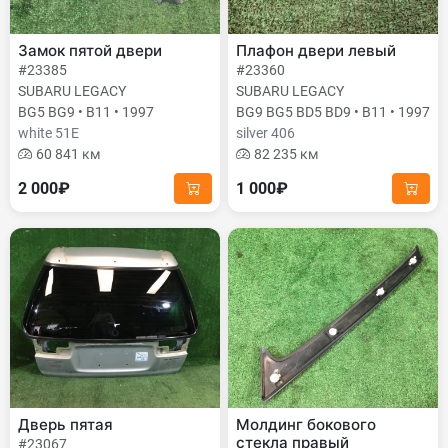
Замок пятой двери
Плафон двери левый
#23385
#23360
SUBARU LEGACY
SUBARU LEGACY
BG5 BG9 • B11 • 1997
BG9 BG5 BD5 BD9 • B11 • 1997
white 51E
silver 406
60 841 км
82 235 км
2 000₽
1 000₽
Дверь пятая
Молдинг бокового
стекла правый
#23067