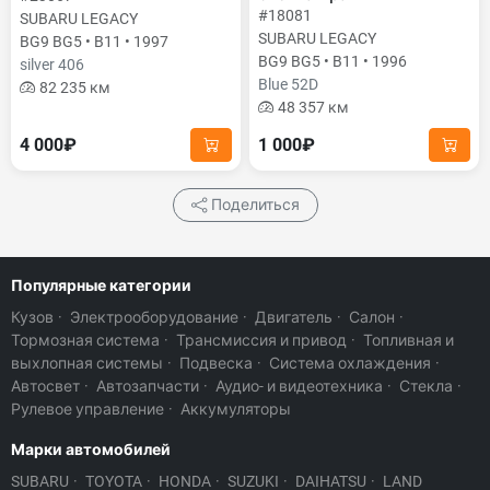
#18081
SUBARU LEGACY
SUBARU LEGACY
BG9 BG5 • B11 • 1997
BG9 BG5 • B11 • 1996
silver 406
Blue 52D
82 235 км
48 357 км
4 000₽
1 000₽
Поделиться
Популярные категории
Кузов
·
Электрооборудование
·
Двигатель
·
Салон
·
Тормозная система
·
Трансмиссия и привод
·
Топливная и
выхлопная системы
·
Подвеска
·
Система охлаждения
·
Автосвет
·
Автозапчасти
·
Аудио- и видеотехника
·
Стекла
·
Рулевое управление
·
Аккумуляторы
Марки автомобилей
SUBARU
·
TOYOTA
·
HONDA
·
SUZUKI
·
DAIHATSU
·
LAND