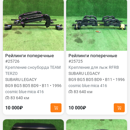
Рейлинги поперечные
Рейлинги поперечные
#25726
#25725
Крепление сноуборда TEAM
Крепление для лыж RFRB
TERZO
SUBARU LEGACY
SUBARU LEGACY
BG9 BG5 BD5 BD9 • B11 • 1996
BG9 BG5 BD5 BD9 • B11 • 1996
cosmic blue mica 416
cosmic blue mica 416
83 640 км
83 640 км
10 000₽
10 000₽