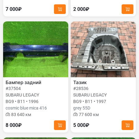
7 000₽
2 000₽
Бампер задний
Тазик
#37504
#28536
SUBARU LEGACY
SUBARU LEGACY
BG9 • B11 • 1996
BG9 • B11 • 1997
cosmic blue mica 416
grey 55D
83 640 км
77 600 км
8 000₽
5 000₽