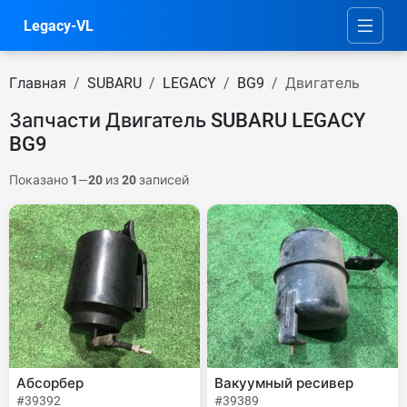
Legacy-VL
Главная
SUBARU
LEGACY
BG9
Двигатель
Запчасти Двигатель SUBARU LEGACY
BG9
Показано
1
—
20
из
20
записей
Абсорбер
Вакуумный ресивер
#39392
#39389