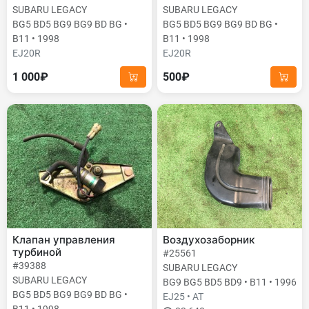
SUBARU LEGACY
SUBARU LEGACY
BG5 BD5 BG9 BG9 BD BG •
BG5 BD5 BG9 BG9 BD BG •
B11 • 1998
B11 • 1998
EJ20R
EJ20R
1 000₽
500₽
Клапан управления
Воздухозаборник
турбиной
#25561
#39388
SUBARU LEGACY
SUBARU LEGACY
BG9 BG5 BD5 BD9 • B11 • 1996
BG5 BD5 BG9 BG9 BD BG •
EJ25 • AT