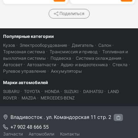
Поделиться
Популярные категории
Кузов
·
Электрооборудование
·
Двигатель
·
Салон
·
Тормозная система
·
Трансмиссия и привод
·
Топливная и
выхлопная системы
·
Подвеска
·
Система охлаждения
·
Автосвет
·
Автозапчасти
·
Аудио- и видеотехника
·
Стекла
·
Рулевое управление
·
Аккумуляторы
Марки автомобилей
SUBARU
·
TOYOTA
·
HONDA
·
SUZUKI
·
DAIHATSU
·
LAND
ROVER
·
MAZDA
·
MERCEDES-BENZ
Владивосток . ул. Командорская 11 стр. 2
+7 902 48 666 55
Запчасти
Автомобили
Контакты