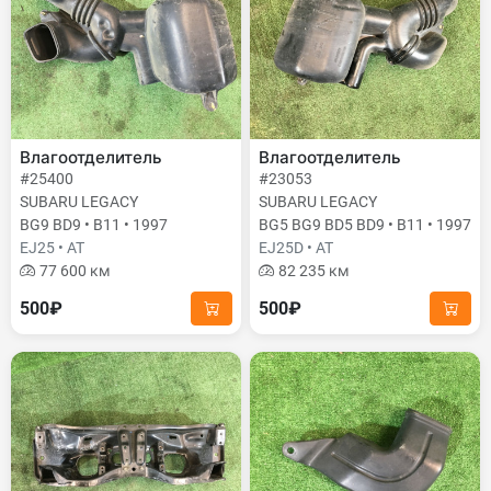
Влагоотделитель
Влагоотделитель
#25400
#23053
SUBARU LEGACY
SUBARU LEGACY
BG9 BD9 • B11 • 1997
BG5 BG9 BD5 BD9 • B11 • 1997
EJ25 • AT
EJ25D • AT
77 600 км
82 235 км
500₽
500₽