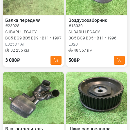
Балка передняя
Воздухозаборник
#23028
#18030
SUBARU LEGACY
SUBARU LEGACY
BG5 BG9 BD5 BD9 • B11 • 1997
BG5 BG9 BD5 • B11 • 1996
EJ25D • AT
EJ20
82 235 км
48 357 км
3 000₽
500₽
Влагоотделитель
Шкив распредвала