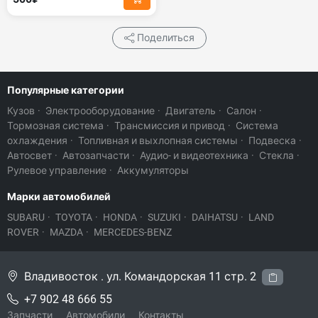
Поделиться
Популярные категории
Кузов
·
Электрооборудование
·
Двигатель
·
Салон
·
Тормозная система
·
Трансмиссия и привод
·
Система
охлаждения
·
Топливная и выхлопная системы
·
Подвеска
·
Автосвет
·
Автозапчасти
·
Аудио- и видеотехника
·
Стекла
·
Рулевое управление
·
Аккумуляторы
Марки автомобилей
SUBARU
·
TOYOTA
·
HONDA
·
SUZUKI
·
DAIHATSU
·
LAND
ROVER
·
MAZDA
·
MERCEDES-BENZ
Владивосток . ул. Командорская 11 стр. 2
+7 902 48 666 55
Запчасти
Автомобили
Контакты