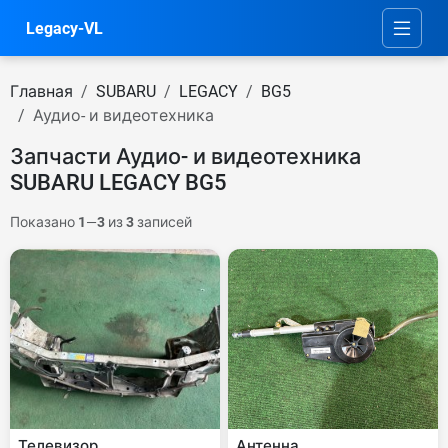
Legacy-VL
Главная
SUBARU
LEGACY
BG5
Аудио- и видеотехника
Запчасти Аудио- и видеотехника
SUBARU LEGACY BG5
Показано
1
—
3
из
3
записей
Телевизор
Антенна