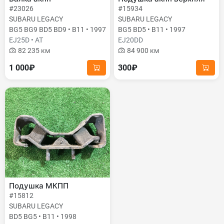
#23026
#15934
SUBARU LEGACY
SUBARU LEGACY
BG5 BG9 BD5 BD9 • B11 • 1997
BG5 BD5 • B11 • 1997
EJ25D • AT
EJ20DD
82 235 км
84 900 км
1 000₽
300₽
Подушка МКПП
#15812
SUBARU LEGACY
BD5 BG5 • B11 • 1998