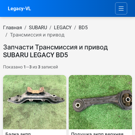
Legacy-VL
Главная
SUBARU
LEGACY
BD5
Трансмиссия и привод
Запчасти Трансмиссия и привод
SUBARU LEGACY BD5
Показано
1
—
3
из
3
записей
Балка акпп
Подушка акпп верхняя