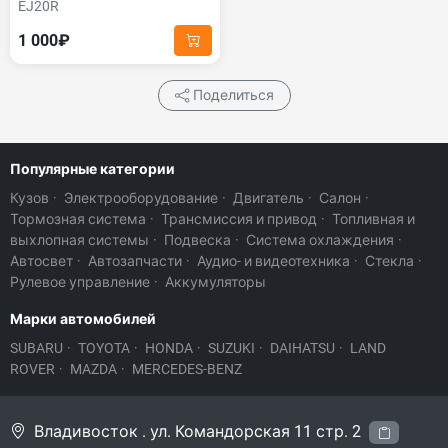
EJ20R
1 000₽
Поделиться
Популярные категории
Кузов
·
Электрооборудование
·
Двигатель
·
Салон
·
Тормозная система
·
Трансмиссия и привод
·
Топливная и
выхлопная системы
·
Подвеска
·
Система охлаждения
·
Автосвет
·
Автозапчасти
·
Аудио- и видеотехника
·
Стекла
·
Рулевое управление
·
Аккумуляторы
Марки автомобилей
SUBARU
·
TOYOTA
·
HONDA
·
SUZUKI
·
DAIHATSU
·
LAND
ROVER
·
MAZDA
·
MERCEDES-BENZ
Владивосток . ул. Командорская 11 стр. 2