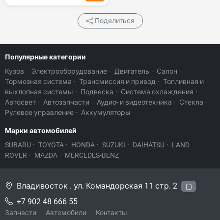
Поделиться
Популярные категории
Кузов
·
Электрооборудование
·
Двигатель
·
Салон
·
Тормозная система
·
Трансмиссия и привод
·
Топливная и
выхлопная системы
·
Подвеска
·
Система охлаждения
·
Автосвет
·
Автозапчасти
·
Аудио- и видеотехника
·
Стекла
·
Рулевое управление
·
Аккумуляторы
Марки автомобилей
SUBARU
·
TOYOTA
·
HONDA
·
SUZUKI
·
DAIHATSU
·
LAND
ROVER
·
MAZDA
·
MERCEDES-BENZ
Владивосток . ул. Командорская 11 стр. 2
+7 902 48 666 55
Запчасти
Автомобили
Контакты