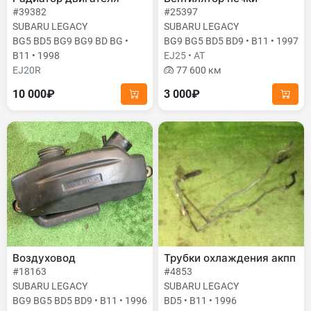
#39382
#25397
SUBARU LEGACY
SUBARU LEGACY
BG5 BD5 BG9 BG9 BD BG •
BG9 BG5 BD5 BD9 • B11 • 1997
B11 • 1998
EJ25 • AT
EJ20R
77 600 км
10 000₽
3 000₽
Воздуховод
Трубки охлаждения акпп
#18163
#4853
SUBARU LEGACY
SUBARU LEGACY
BG9 BG5 BD5 BD9 • B11 • 1996
BD5 • B11 • 1996