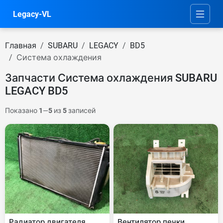
Legacy-VL
Главная
SUBARU
LEGACY
BD5
Система охлаждения
Запчасти Система охлаждения SUBARU
LEGACY BD5
Показано
1
—
5
из
5
записей
Радиатор двигателя
Вентилятор печки