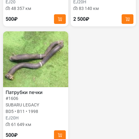
EJ20
EJ20H
48 357 км
83 140 км
500₽
2 500₽
Патрубки печки
#1606
SUBARU LEGACY
BD5 • B11 • 1998
EJ20H
61 649 км
500₽