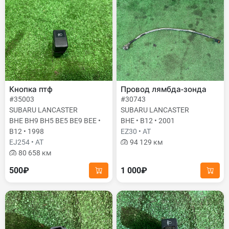
Кнопка птф
Провод лямбда-зонда
#35003
#30743
SUBARU LANCASTER
SUBARU LANCASTER
BHE BH9 BH5 BE5 BE9 BEE •
BHE • B12 • 2001
B12 • 1998
EZ30 • AT
EJ254 • AT
94 129 км
80 658 км
500₽
1 000₽