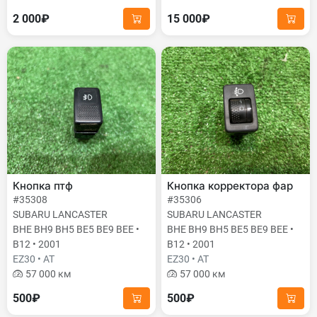
2 000₽
15 000₽
Кнопка птф
Кнопка корректора фар
#35308
#35306
SUBARU LANCASTER
SUBARU LANCASTER
BHE BH9 BH5 BE5 BE9 BEE •
BHE BH9 BH5 BE5 BE9 BEE •
B12 • 2001
B12 • 2001
EZ30 • AT
EZ30 • AT
57 000 км
57 000 км
500₽
500₽