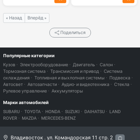
« Назад
Вперёд »
Поделиться
Популярные категории
Кузов
·
Электрооборудование
·
Двигатель
·
Салон
·
Тормозная система
·
Трансмиссия и привод
·
Система
охлаждения
·
Топливная и выхлопная системы
·
Подвеска
·
Автосвет
·
Автозапчасти
·
Аудио- и видеотехника
·
Стекла
·
Рулевое управление
·
Аккумуляторы
Марки автомобилей
SUBARU
·
TOYOTA
·
HONDA
·
SUZUKI
·
DAIHATSU
·
LAND
ROVER
·
MAZDA
·
MERCEDES-BENZ
Владивосток . ул. Командорская 11 стр. 2