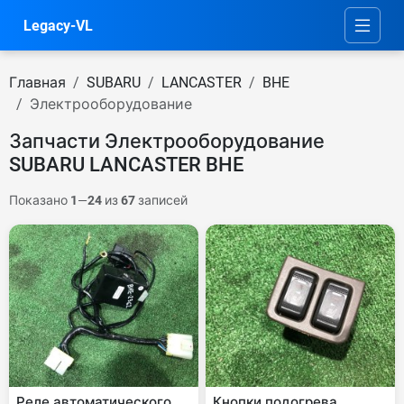
Legacy-VL
Главная
SUBARU
LANCASTER
BHE
Электрооборудование
Запчасти Электрооборудование
SUBARU LANCASTER BHE
Показано
1
—
24
из
67
записей
Реле автоматического
Кнопки подогрева