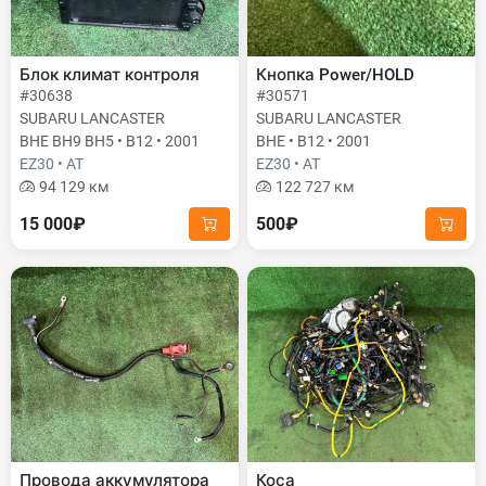
Блок климат контроля
Кнопка Power/HOLD
#30638
#30571
SUBARU LANCASTER
SUBARU LANCASTER
BHE BH9 BH5 • B12 • 2001
BHE • B12 • 2001
EZ30 • AT
EZ30 • AT
94 129 км
122 727 км
15 000₽
500₽
Провода аккумулятора
Коса