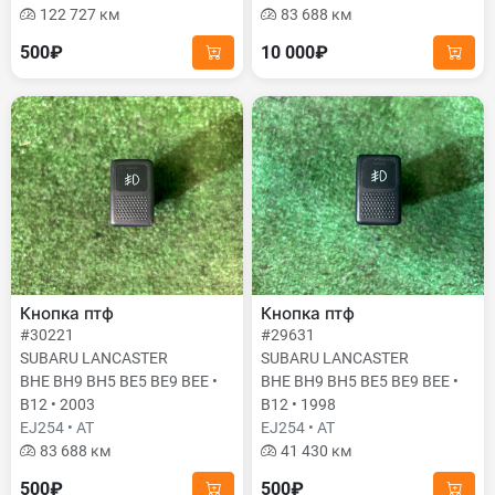
122 727 км
83 688 км
500₽
10 000₽
Кнопка птф
Кнопка птф
#30221
#29631
SUBARU LANCASTER
SUBARU LANCASTER
BHE BH9 BH5 BE5 BE9 BEE •
BHE BH9 BH5 BE5 BE9 BEE •
B12 • 2003
B12 • 1998
EJ254 • AT
EJ254 • AT
83 688 км
41 430 км
500₽
500₽