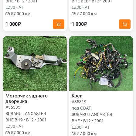
BHE • B12 • 2001
BHE BEE • B12 • 2001
EZ30 • AT
EZ30 • AT
57 000 км
57 000 км
1 000₽
1 000₽
Моторчик заднего
Коса
дворника
#35319
#35335
под СВАП
SUBARU LANCASTER
SUBARU LANCASTER
BHE BH9 • B12 • 2001
BHE • B12 • 2001
EZ30 • AT
EZ30 • AT
57 000 км
57 000 км