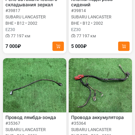
складывания зеркал
сидений
#39817
#39814
SUBARU LANCASTER
SUBARU LANCASTER
BHE • B12 • 2002
BHE • B12 • 2002
EZ30
EZ30
77 197 км
77 197 км
7 000₽
5 000₽
Провод лямбда-зонда
Провода аккумулятора
#35367
#35364
SUBARU LANCASTER
SUBARU LANCASTER