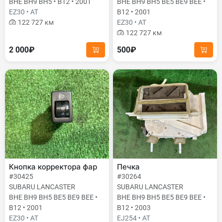
BHE BH9 BH5 • B12 • 2001
BHE BH9 BH5 BE5 BE9 BEE •
EZ30 • AT
B12 • 2001
122 727 км
EZ30 • AT
122 727 км
2 000₽
500₽
Кнопка корректора фар
Печка
#30425
#30264
SUBARU LANCASTER
SUBARU LANCASTER
BHE BH9 BH5 BE5 BE9 BEE •
BHE BH9 BH5 BE5 BE9 BEE •
B12 • 2001
B12 • 2003
EZ30 • AT
EJ254 • AT