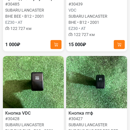
#30485
#30439
SUBARU LANCASTER
VDC
BHE BEE • B12 • 2001
SUBARU LANCASTER
EZ30 • AT
BHE • B12 • 2001
122 727 км
EZ30 • AT
122 727 км
1 000₽
15 000₽
Кнопка VDC
Кнопка птф
#30428
#30427
SUBARU LANCASTER
SUBARU LANCASTER