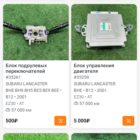
Блок подрулевых
Блок управления
переключателей
двигателя
#35261
#35259
SUBARU LANCASTER
SUBARU LANCASTER
BHE BH9 BH5 BE5 BE9 BEE •
BHE • B12 • 2001
B12 • 2001
EZ30 • AT
EZ30 • AT
57 000 км
57 000 км
500₽
5 000₽