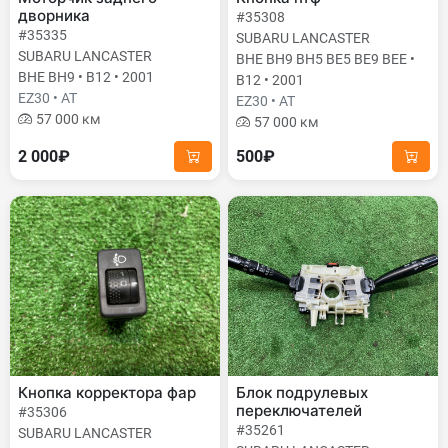
дворника
#35308
#35335
SUBARU LANCASTER
SUBARU LANCASTER
BHE BH9 BH5 BE5 BE9 BEE •
BHE BH9 • B12 • 2001
B12 • 2001
EZ30 • AT
EZ30 • AT
57 000 км
57 000 км
2 000₽
500₽
Кнопка корректора фар
Блок подрулевых
переключателей
#35306
#35261
SUBARU LANCASTER