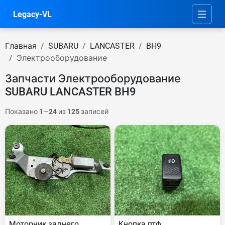
Legacy-VL
Главная
SUBARU
LANCASTER
BH9
Электрооборудование
Запчасти Электрооборудование
SUBARU LANCASTER BH9
Показано
1
—
24
из
125
записей
Моторчик заднего
Кнопка птф