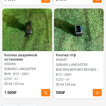
Кнопка аварийной
Кнопка птф
остановки
#30687
#30696
SUBARU LANCASTER
SUBARU LANCASTER
BHE BH9 BH5 BE5 BE9 BEE •
BH9 • B12 • 2001
B12 • 2001
EZ30 • AT
EZ30 • AT
94 129 км
94 129 км
1 000₽
500₽