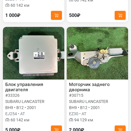
60 142 км
60 142 км
1 000₽
500₽
Блок управления
Моторчик заднего
двигателя
дворника
#33326
#30715
SUBARU LANCASTER
SUBARU LANCASTER
BH9 • B12 • 2001
BH9 • B12 • 2001
EJ254 • AT
EZ30 • AT
60 142 км
94 129 км
5 000₽
2 000₽