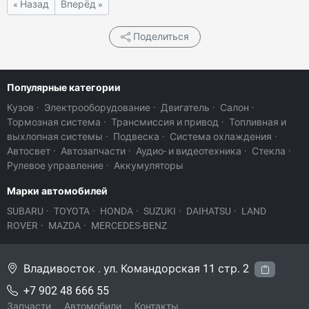
« Назад
Вперёд »
Поделиться
Популярные категории
Кузов
·
Электрооборудование
·
Двигатель
·
Салон
·
Тормозная система
·
Трансмиссия и привод
·
Топливная и
выхлопная системы
·
Подвеска
·
Система охлаждения
·
Автосвет
·
Автозапчасти
·
Аудио- и видеотехника
·
Стекла
·
Рулевое управление
·
Аккумуляторы
Марки автомобилей
SUBARU
·
TOYOTA
·
HONDA
·
SUZUKI
·
DAIHATSU
·
LAND
ROVER
·
MAZDA
·
MERCEDES-BENZ
Владивосток . ул. Командорская 11 стр. 2
+7 902 48 666 55
Запчасти
Автомобили
Контакты