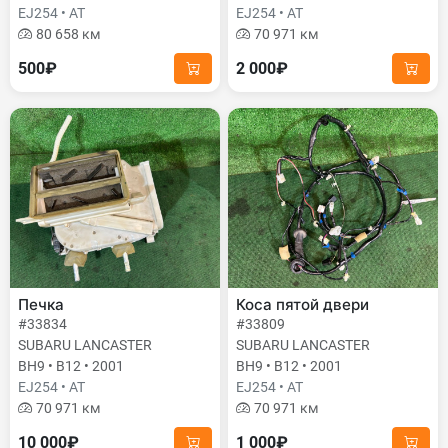
EJ254 • AT
EJ254 • AT
80 658 км
70 971 км
500₽
2 000₽
Печка
Коса пятой двери
#33834
#33809
SUBARU LANCASTER
SUBARU LANCASTER
BH9 • B12 • 2001
BH9 • B12 • 2001
EJ254 • AT
EJ254 • AT
70 971 км
70 971 км
10 000₽
1 000₽