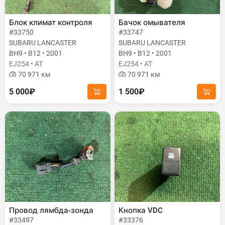
Блок климат контроля
Бачок омывателя
#33750
#33747
SUBARU LANCASTER
SUBARU LANCASTER
BH9 • B12 • 2001
BH9 • B12 • 2001
EJ254 • AT
EJ254 • AT
70 971 км
70 971 км
5 000₽
1 500₽
Провод лямбда-зонда
Кнопка VDC
#33497
#33376