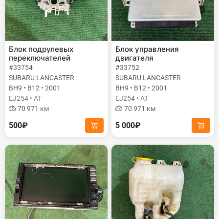
Блок подрулевых
Блок управления
переключателей
двигателя
#33754
#33752
SUBARU LANCASTER
SUBARU LANCASTER
BH9 • B12 • 2001
BH9 • B12 • 2001
EJ254 • AT
EJ254 • AT
70 971 км
70 971 км
500₽
5 000₽