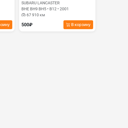
SUBARU LANCASTER
BHE BH9 BH5 • B12 • 2001
67 910 км
500₽
рзину
В корзину