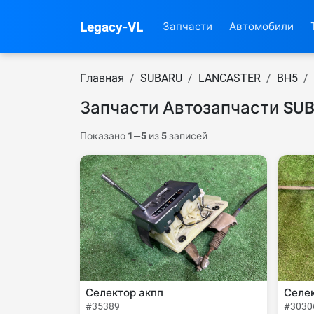
Legacy-VL
Запчасти
Автомобили
Главная
SUBARU
LANCASTER
BH5
Запчасти Автозапчасти SU
Показано
1
—
5
из
5
записей
Селектор акпп
Селек
#35389
#3030