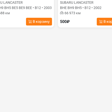
U LANCASTER
SUBARU LANCASTER
9 BH5 BE5 BE9 BEE • B12 • 2003
BHE BH9 BH5 • B12 • 2002
688 км
66 973 км
500₽
В корзину
В ко