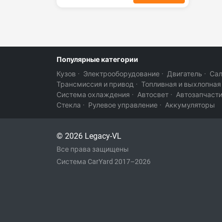
Популярные категории
Кузов
·
Электрооборудование
·
Двигатель
·
Са
Трансмиссия и привод
·
Топливная и выхлопная
Система охлаждения
·
Автосвет
·
Автозапчаст
Стекла
·
Рулевое управление
·
Аккумуляторы
© 2026 Legacy-VL
Все права защищены
Система CarYard 2017–2026