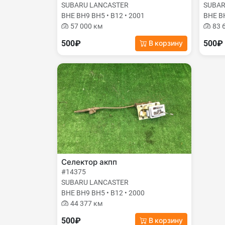
SUBARU LANCASTER
SUBAR
BHE BH9 BH5 • B12 • 2001
BHE BH
57 000 км
83 
500₽
500₽
В корзину
Селектор акпп
#14375
SUBARU LANCASTER
BHE BH9 BH5 • B12 • 2000
44 377 км
500₽
В корзину