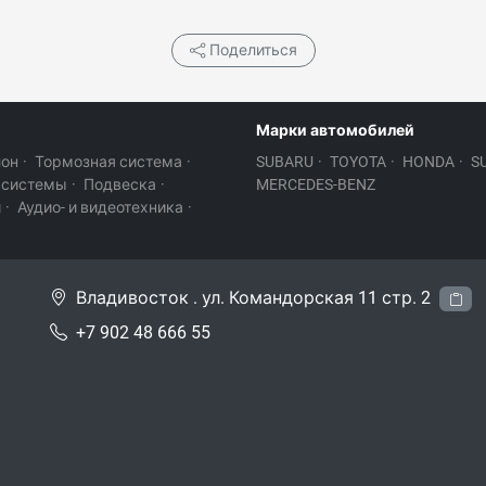
Поделиться
Марки автомобилей
лон
·
Тормозная система
·
SUBARU
·
TOYOTA
·
HONDA
·
S
 системы
·
Подвеска
·
MERCEDES-BENZ
и
·
Аудио- и видеотехника
·
Владивосток . ул. Командорская 11 стр. 2
+7 902 48 666 55