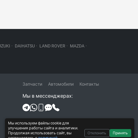
UZUKI
·
DAIHATSU
·
LAND ROVER
·
MAZDA
·
Запчасти
Автомобили
Контакты
Мы в мессенджерах:
Политика конфиденциальности и
Мы используем файлы cookie для
обработки персональных данных
улучшения работы сайта и аналитики.
Продолжая использовать сайт, вы
Отклонить
Принять
Согласие на обработку персональных
соглашаетесь с
политикой