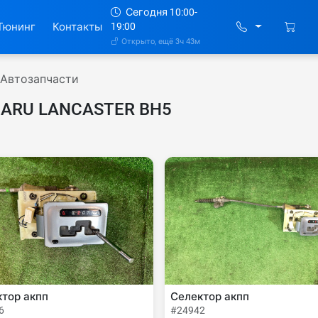
Сегодня 10:00-
Тюнинг
Контакты
19:00
Открыто, ещё 3ч 43м
Автозапчасти
BARU LANCASTER BH5
тор акпп
Селектор акпп
6
#24942