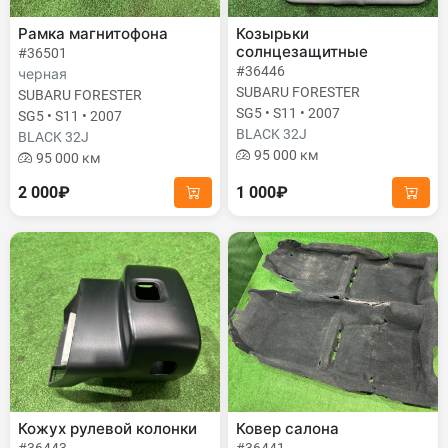
Рамка магнитофона
Козырьки
солнцезащитные
#36501
#36446
черная
SUBARU FORESTER
SUBARU FORESTER
SG5 • S11 • 2007
SG5 • S11 • 2007
BLACK 32J
BLACK 32J
95 000 км
95 000 км
2 000₽
1 000₽
Кожух рулевой колонки
Ковер салона