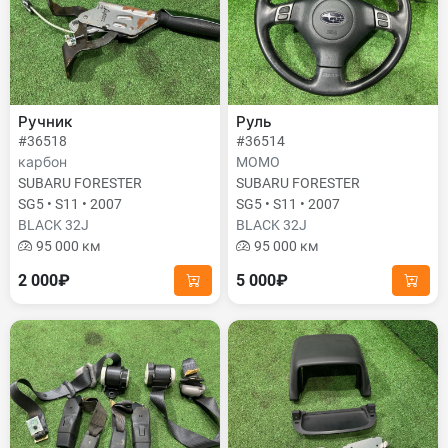
Ручник
Руль
#36518
#36514
карбон
MOMO
SUBARU FORESTER
SUBARU FORESTER
SG5 • S11 • 2007
SG5 • S11 • 2007
BLACK 32J
BLACK 32J
95 000 км
95 000 км
2 000₽
5 000₽