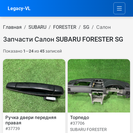
Legacy-VL
Главная
SUBARU
FORESTER
SG
Салон
Запчасти Салон SUBARU FORESTER SG
Показано
1
—
24
из
45
записей
Ручка двери передняя
Торпедо
правая
#37706
#37739
SUBARU FORESTER