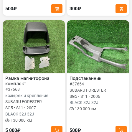
500₽
300₽
Рамка магнитофона
Подстаканник
комплект
#37654
#37668
SUBARU FORESTER
козырек и крепления
SG5 • S11 • 2006
SUBARU FORESTER
BLACK 32J 32J
SG5 • S11 • 2007
130 000 км
BLACK 32J 32J
130 000 км
5 000₽
500₽