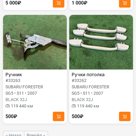
5 000₽
1 000₽
Ручник
Ручки потолка
#33263
#33262
SUBARU FORESTER
SUBARU FORESTER
SG5 • S11 • 2007
SG5 • S11 • 2007
BLACK 32J
BLACK 32J
119 440 км
119 440 км
500₽
500₽
« Назад
Вперёд »