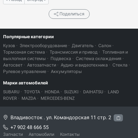
Поделиться
Популярные категории
Кузов
·
Электрооборудование
·
Двигатель
·
Салон
·
Тормозная система
·
Трансмиссия и привод
·
Топливная и
выхлопная системы
·
Подвеска
·
Система охлаждения
·
Автосвет
·
Автозапчасти
·
Аудио- и видеотехника
·
Стекла
·
Рулевое управление
·
Аккумуляторы
Марки автомобилей
SUBARU
·
TOYOTA
·
HONDA
·
SUZUKI
·
DAIHATSU
·
LAND
ROVER
·
MAZDA
·
MERCEDES-BENZ
Владивосток . ул. Командорская 11 стр. 2
+7 902 48 666 55
Запчасти
Автомобили
Контакты