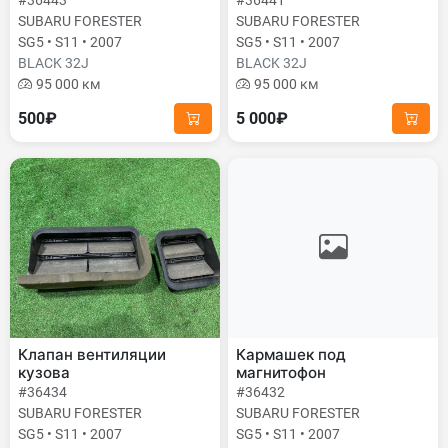
#36443
#36441
SUBARU FORESTER
SUBARU FORESTER
SG5 • S11 • 2007
SG5 • S11 • 2007
BLACK 32J
BLACK 32J
95 000 км
95 000 км
500₽
5 000₽
Клапан вентиляции
Кармашек под
кузова
магнитофон
#36434
#36432
SUBARU FORESTER
SUBARU FORESTER
SG5 • S11 • 2007
SG5 • S11 • 2007