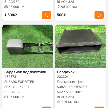
BLACK 32J
BLACK 32J
95 000 км
95 000 км
1 500₽
500₽
Бардачок подлокотник
Бардачок
#36373
#33304
SUBARU FORESTER
Под магнитофон
SG5 • S11 • 2007
SUBARU FORESTER
BLACK 32J
SG5 • S11 • 2007
95 000 км
BLACK 32J
119 440 км