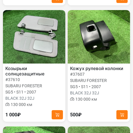
Козырьки
Кожух рулевой колонки
солнцезащитные
#37607
#37610
SUBARU FORESTER
SUBARU FORESTER
SG5 • S11 • 2007
SG5 • S11 • 2007
BLACK 32J 32J
BLACK 32J 32J
130 000 км
130 000 км
1 000₽
500₽