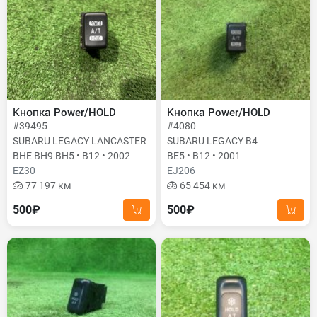
Кнопка Power/HOLD
Кнопка Power/HOLD
#39495
#4080
SUBARU LEGACY LANCASTER
SUBARU LEGACY B4
BHE BH9 BH5 • B12 • 2002
BE5 • B12 • 2001
EZ30
EJ206
77 197 км
65 454 км
500₽
500₽