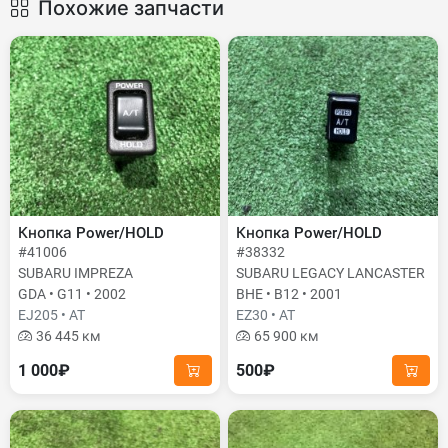
Похожие запчасти
Кнопка Power/HOLD
Кнопка Power/HOLD
#41006
#38332
SUBARU IMPREZA
SUBARU LEGACY LANCASTER
GDA • G11 • 2002
BHE • B12 • 2001
EJ205 • AT
EZ30 • AT
36 445 км
65 900 км
1 000₽
500₽