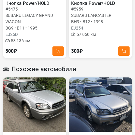
Кнопка Power/HOLD
Кнопка Power/HOLD
#5475
#5959
SUBARU LEGACY GRAND
SUBARU LANCASTER
WAGON
BH9 • B12 • 1998
BG9 • B11 • 1995
EJ254
EJ25D
57 050 км
58 136 км
300₽
300₽
Похожие автомобили