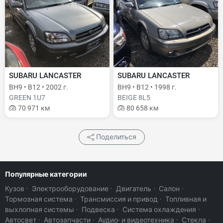
SUBARU LANCASTER
SUBARU LANCASTER
BH9 • B12 • 2002 г.
BH9 • B12 • 1998 г.
GREEN 1U7
BEIGE 8L5
70 971 км
80 658 км
Поделиться
Популярные категории
Кузов
·
Электрооборудование
·
Двигатель
·
Салон
·
Тормозная система
·
Трансмиссия и привод
·
Топливная и
выхлопная системы
·
Подвеска
·
Система охлаждения
·
Автосвет
·
Автозапчасти
·
Аудио- и видеотехника
·
Стекла
·