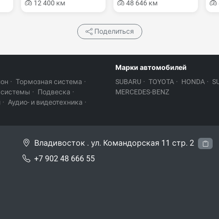
12 400 км
48 646 км
Поделиться
Марки автомобилей
лон
·
Тормозная система
·
SUBARU
·
TOYOTA
·
HONDA
·
S
 системы
·
Подвеска
·
MERCEDES-BENZ
и
·
Аудио- и видеотехника
·
Владивосток . ул. Командорская 11 стр. 2
+7 902 48 666 55