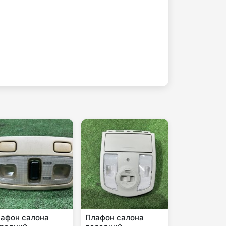
афон салона
Плафон салона