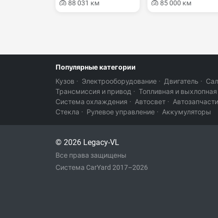
88 031 км
85 000 км
Популярные категории
Кузов
·
Электрооборудование
·
Двигатель
·
Са
Трансмиссия и привод
·
Топливная и выхлопная
Система охлаждения
·
Автосвет
·
Автозапчаст
Стекла
·
Рулевое управление
·
Аккумуляторы
© 2026 Legacy-VL
Все права защищены
Система CarYard 2017–2026