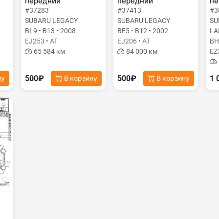
передний
передний
пе
#37283
#37413
#3
SUBARU LEGACY
SUBARU LEGACY
SU
BL9 • B13 • 2008
BE5 • B12 • 2002
LA
EJ253 • AT
EJ206 • AT
BH
65 584 км
84 000 км
EZ
500₽
500₽
1 
ну
В корзину
В корзину