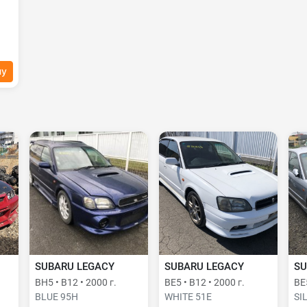
ну
SUBARU LEGACY
SUBARU LEGACY
SU
BH5 • B12 • 2000 г.
BE5 • B12 • 2000 г.
BE5
BLUE 95H
WHITE 51E
SI