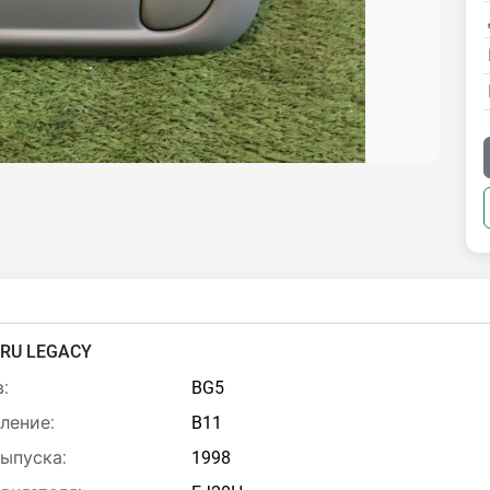
RU LEGACY
:
BG5
ление:
B11
выпуска:
1998