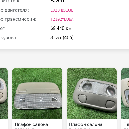
двигателя:
EJ20H
р двигателя:
EJ20HDXDJE
р трансмиссии:
TZ102YBDBA
ег:
68 440 км
 кузова:
Silver (406)
Плафон салона
Плафон салона
Пл