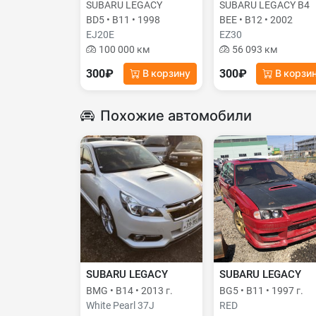
SUBARU LEGACY
SUBARU LEGACY B4
BD5 • B11 • 1998
BEE • B12 • 2002
EJ20E
EZ30
100 000 км
56 093 км
300₽
300₽
В корзину
В корзи
Похожие автомобили
SUBARU LEGACY
SUBARU LEGACY
BMG • B14 • 2013 г.
BG5 • B11 • 1997 г.
White Pearl 37J
RED