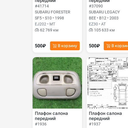
передний
передний
#41714
#37090
SUBARU FORESTER
SUBARU LEGACY
SF5 • S10 • 1998
BEE • B12 • 2003
EJ202 • MT
EZ30 • AT
62 769 км
105 633 км
500₽
500₽
В корзину
В корзи
Плафон салона
Плафон салона
передний
передний
#1936
#1937