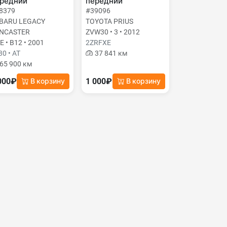
редний
передний
8379
#39096
BARU LEGACY
TOYOTA PRIUS
NCASTER
ZVW30 • 3 • 2012
E • B12 • 2001
2ZRFXE
30 • AT
37 841 км
65 900 км
000₽
1 000₽
В корзину
В корзину