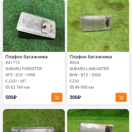
Плафон багажника
Плафон багажника
#41713
#624
SUBARU FORESTER
SUBARU LANCASTER
SF5 • S10 • 1998
BH9 • B12 • 2000
EJ202 • MT
EZ30
62 769 км
49 900 км
500₽
300₽