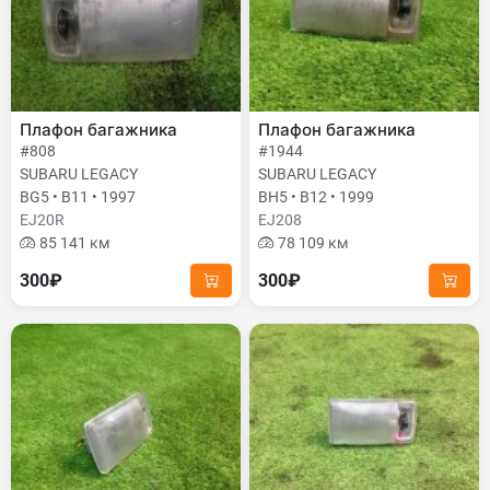
Плафон багажника
Плафон багажника
#808
#1944
SUBARU LEGACY
SUBARU LEGACY
BG5 • B11 • 1997
BH5 • B12 • 1999
EJ20R
EJ208
85 141 км
78 109 км
300₽
300₽