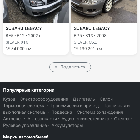
SUBARU LEGACY
SUBARU LEGACY
BE5 • B12 • 2002 г.
BP5 • B13 • 2008 г.
SILVER 01G
SILVER C6Z
84 000 км
139 201 км
Поделиться
Популярные категории
Кузов
·
Электрооборудование
·
Двигатель
·
Салон
·
Тормозная система
·
Трансмиссия и привод
·
Топливная и
выхлопная системы
·
Подвеска
·
Система охлаждения
·
Автосвет
·
Автозапчасти
·
Аудио- и видеотехника
·
Стекла
·
Рулевое управление
·
Аккумуляторы
Марки автомобилей