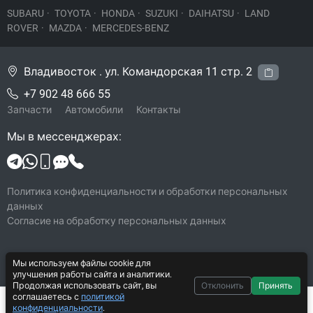
SUBARU
·
TOYOTA
·
HONDA
·
SUZUKI
·
DAIHATSU
·
LAND
ROVER
·
MAZDA
·
MERCEDES-BENZ
Владивосток . ул. Командорская 11 стр. 2
+7 902 48 666 55
Запчасти
Автомобили
Контакты
Мы в мессенджерах:
Политика конфиденциальности и обработки персональных
данных
Согласие на обработку персональных данных
Мы используем файлы cookie для
© 2026 Legacy-VL
улучшения работы сайта и аналитики.
Все права защищены
Продолжая использовать сайт, вы
Отклонить
Принять
соглашаетесь с
политикой
Система CarYard 2017–2026
300 ₽
В корзину
конфиденциальности
.