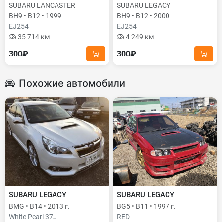
SUBARU LANCASTER
SUBARU LEGACY
BH9 • B12 • 1999
BH9 • B12 • 2000
EJ254
EJ254
35 714 км
4 249 км
300₽
300₽
Похожие автомобили
SUBARU LEGACY
SUBARU LEGACY
BMG • B14 • 2013 г.
BG5 • B11 • 1997 г.
White Pearl 37J
RED