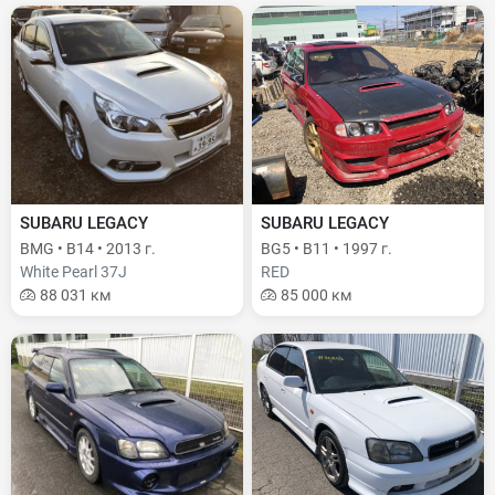
SUBARU LEGACY
SUBARU LEGACY
BMG • B14 • 2013 г.
BG5 • B11 • 1997 г.
White Pearl 37J
RED
88 031 км
85 000 км