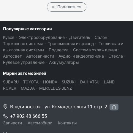
Поделиться
Популярные категории
Кузов
·
Электрооборудование
·
Двигатель
·
Салон
·
Тормозная система
·
Трансмиссия и привод
·
Топливная и
выхлопная системы
·
Подвеска
·
Система охлаждения
·
Автосвет
·
Автозапчасти
·
Аудио- и видеотехника
·
Стекла
·
Рулевое управление
·
Аккумуляторы
Марки автомобилей
SUBARU
·
TOYOTA
·
HONDA
·
SUZUKI
·
DAIHATSU
·
LAND
ROVER
·
MAZDA
·
MERCEDES-BENZ
Владивосток . ул. Командорская 11 стр. 2
+7 902 48 666 55
Запчасти
Автомобили
Контакты