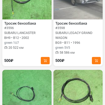
Тросик бензобака
Тросик бензобака
#3596
#3598
SUBARU LANCASTER
SUBARU LEGACY GRAND
BH9 • B12 • 2002
WAGON
green 1U7
BG9 • B11 • 1996
20 522 км
green 5V5
58 586 км
500₽
500₽