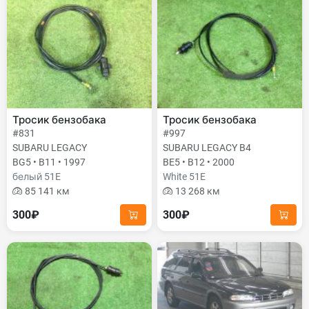
Тросик бензобака
Тросик бензобака
#831
#997
SUBARU LEGACY
SUBARU LEGACY B4
BG5 • B11 • 1997
BE5 • B12 • 2000
белый 51E
White 51E
85 141 км
13 268 км
300₽
300₽