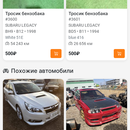
Тросик бензобака
Тросик бензобака
#3600
#3601
SUBARU LEGACY
SUBARU LEGACY
BH9 • B12 • 1998
BD5 • B11 • 1994
White 51E
blue 416
54 243 км
26 656 км
500₽
500₽
Похожие автомобили