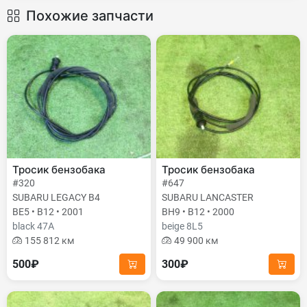
Похожие запчасти
Тросик бензобака
Тросик бензобака
#320
#647
SUBARU LEGACY B4
SUBARU LANCASTER
BE5 • B12 • 2001
BH9 • B12 • 2000
black 47А
beige 8L5
155 812 км
49 900 км
500₽
300₽