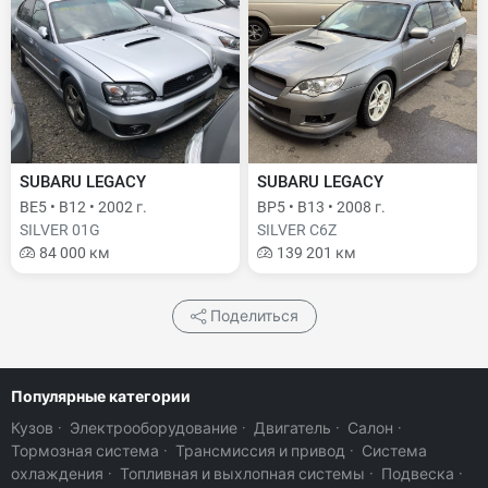
SUBARU LEGACY
SUBARU LEGACY
BE5 • B12 • 2002 г.
BP5 • B13 • 2008 г.
SILVER 01G
SILVER C6Z
84 000 км
139 201 км
Поделиться
Популярные категории
Кузов
·
Электрооборудование
·
Двигатель
·
Салон
·
Тормозная система
·
Трансмиссия и привод
·
Система
охлаждения
·
Топливная и выхлопная системы
·
Подвеска
·