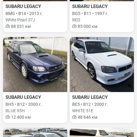
SUBARU LEGACY
SUBARU LEGACY
BMG • B14 • 2013 г.
BG5 • B11 • 1997 г.
White Pearl 37J
RED
88 031 км
85 000 км
SUBARU LEGACY
SUBARU LEGACY
BH5 • B12 • 2000 г.
BE5 • B12 • 2000 г.
BLUE 95H
WHITE 51E
12 400 км
48 646 км