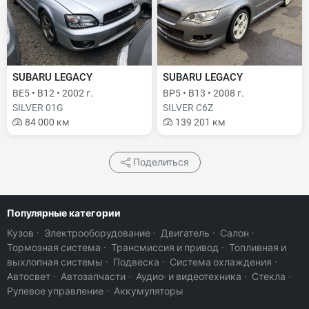
SUBARU LEGACY
SUBARU LEGACY
BE5 • B12 • 2002 г.
BP5 • B13 • 2008 г.
SILVER 01G
SILVER C6Z
84 000 км
139 201 км
Поделиться
Популярные категории
Кузов
·
Электрооборудование
·
Двигатель
·
Салон
·
Тормозная система
·
Трансмиссия и привод
·
Топливная и
выхлопная системы
·
Подвеска
·
Система охлаждения
·
Автосвет
·
Автозапчасти
·
Аудио- и видеотехника
·
Стекла
·
Рулевое управление
·
Аккумуляторы