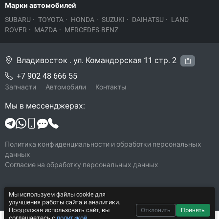
Марки автомобилей
SUBARU
·
TOYOTA
·
HONDA
·
SUZUKI
·
DAIHATSU
·
LAND
ROVER
·
MAZDA
·
MERCEDES-BENZ
Владивосток . ул. Командорская 11 стр. 2
+7 902 48 666 55
Запчасти
Автомобили
Контакты
Мы в мессенджерах:
Политика конфиденциальности и обработки персональных
данных
Согласие на обработку персональных данных
Мы используем файлы cookie для
© 2026 Legacy-VL
улучшения работы сайта и аналитики.
Все права защищены
Продолжая использовать сайт, вы
Отклонить
Принять
соглашаетесь с
политикой