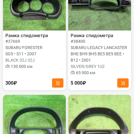
Рамка спидометра
Рамка спидометра
#37669
#38400
SUBARU FORESTER
SUBARU LEGACY LANCASTER
SG5 • S11 • 2007
BHE BH9 BH5 BE5 BE9 BEE •
BLACK 32J 32J
B12 • 2001
130 000 км
SILVER/GREY 1U2
65 900 км
300₽
5 000₽