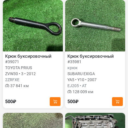
Крюк буксировочный
Крюк буксировочный
#39071
#35981
TOYOTA PRIUS
крюк
ZVW30 • 3 • 2012
SUBARU EXIGA
2ZRFXE
YA5 • Y10 • 2007
37 841 км
EJ205 • AT
128 009 км
500₽
500₽