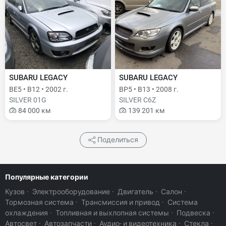
SUBARU LEGACY
SUBARU LEGACY
BE5 • B12 • 2002 г.
BP5 • B13 • 2008 г.
SILVER 01G
SILVER C6Z
84 000 км
139 201 км
Поделиться
Популярные категории
Кузов
·
Электрооборудование
·
Двигатель
·
Салон
·
Тормозная система
·
Трансмиссия и привод
·
Система
охлаждения
·
Топливная и выхлопная системы
·
Подвеска
·
Автосвет
·
Автозапчасти
·
Аудио- и видеотехника
·
Стекла
·