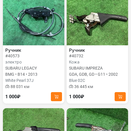
Ручник
Ручник
#40573
#40732
электро
Кожа
SUBARU LEGACY
SUBARU IMPREZA
BMG • B14 • 2013
GDA, GDB, GD • G11 • 2002
White Pearl 37J
Blue 02C
88 031 км
36 445 км
1 000₽
1 000₽