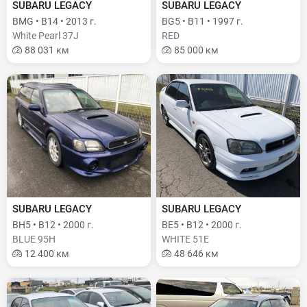
SUBARU LEGACY
SUBARU LEGACY
BMG • B14 • 2013 г.
BG5 • B11 • 1997 г.
White Pearl 37J
RED
88 031 км
85 000 км
SUBARU LEGACY
SUBARU LEGACY
BH5 • B12 • 2000 г.
BE5 • B12 • 2000 г.
BLUE 95H
WHITE 51E
12 400 км
48 646 км