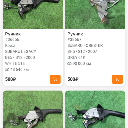
Ручник
Ручник
#36656
#38667
Кожа
SUBARU FORESTER
SUBARU LEGACY
SH5 • S12 • 2007
BE5 • B12 • 2000
GREY 61K
WHITE 51E
90 000 км
48 646 км
500₽
500₽