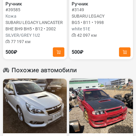
Ручник
Ручник
#39585
#3149
Кожа
SUBARU LEGACY
SUBARU LEGACY LANCASTER
BG5 • B11 • 1998
BHE BH9 BH5 • B12 • 2002
white 51E
SILVER/GREY 1U2
42 097 км
77 197 км
500₽
500₽
Похожие автомобили