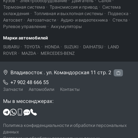
Кузов
·
Электрооборудование
·
Двигатель
·
Салон
·
Тормозная система
·
Трансмиссия и привод
·
Система
охлаждения
·
Топливная и выхлопная системы
·
Подвеска
·
Автосвет
·
Автозапчасти
·
Аудио- и видеотехника
·
Стекла
·
Рулевое управление
·
Аккумуляторы
Марки автомобилей
SUBARU
·
TOYOTA
·
HONDA
·
SUZUKI
·
DAIHATSU
·
LAND
ROVER
·
MAZDA
·
MERCEDES-BENZ
Владивосток . ул. Командорская 11 стр. 2
+7 902 48 666 55
Запчасти
Автомобили
Контакты
Мы в мессенджерах:
Политика конфиденциальности и обработки персональных
данных