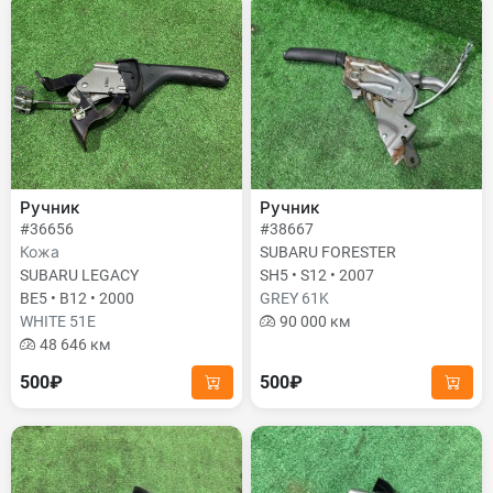
Ручник
Ручник
#36656
#38667
Кожа
SUBARU FORESTER
SUBARU LEGACY
SH5 • S12 • 2007
BE5 • B12 • 2000
GREY 61K
WHITE 51E
90 000 км
48 646 км
500₽
500₽