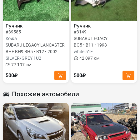
Ручник
Ручник
#39585
#3149
Кожа
SUBARU LEGACY
SUBARU LEGACY LANCASTER
BG5 • B11 • 1998
BHE BH9 BH5 • B12 • 2002
white 51E
SILVER/GREY 1U2
42 097 км
77 197 км
500₽
500₽
Похожие автомобили