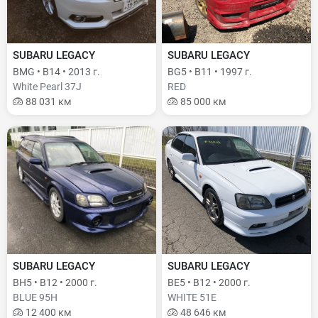
SUBARU LEGACY
SUBARU LEGACY
BMG • B14 • 2013 г.
BG5 • B11 • 1997 г.
White Pearl 37J
RED
88 031 км
85 000 км
SUBARU LEGACY
SUBARU LEGACY
BH5 • B12 • 2000 г.
BE5 • B12 • 2000 г.
BLUE 95H
WHITE 51E
12 400 км
48 646 км