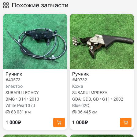
Похожие запчасти
Ручник
Ручник
#40573
#40732
электро
Кожа
SUBARU LEGACY
SUBARU IMPREZA
BMG • B14 • 2013
GDA, GDB, GD • G11 • 2002
White Pearl 37J
Blue 02C
88 031 км
36 445 км
1 000₽
1 000₽