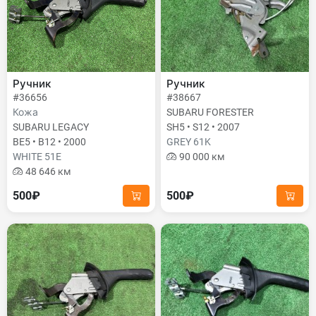
Ручник
Ручник
#36656
#38667
Кожа
SUBARU FORESTER
SUBARU LEGACY
SH5 • S12 • 2007
BE5 • B12 • 2000
GREY 61K
WHITE 51E
90 000 км
48 646 км
500₽
500₽