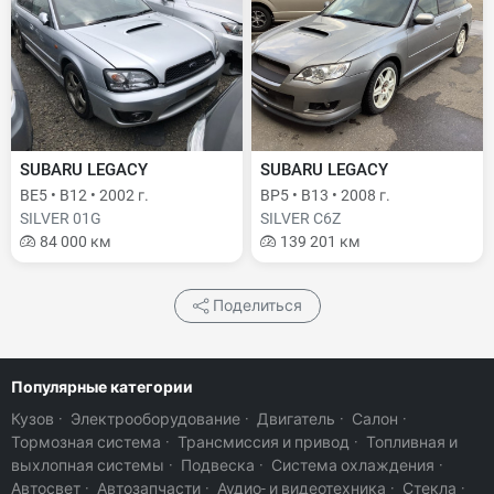
SUBARU LEGACY
SUBARU LEGACY
BE5 • B12 • 2002 г.
BP5 • B13 • 2008 г.
SILVER 01G
SILVER C6Z
84 000 км
139 201 км
Поделиться
Популярные категории
Кузов
·
Электрооборудование
·
Двигатель
·
Салон
·
Тормозная система
·
Трансмиссия и привод
·
Топливная и
выхлопная системы
·
Подвеска
·
Система охлаждения
·
Автосвет
·
Автозапчасти
·
Аудио- и видеотехника
·
Стекла
·