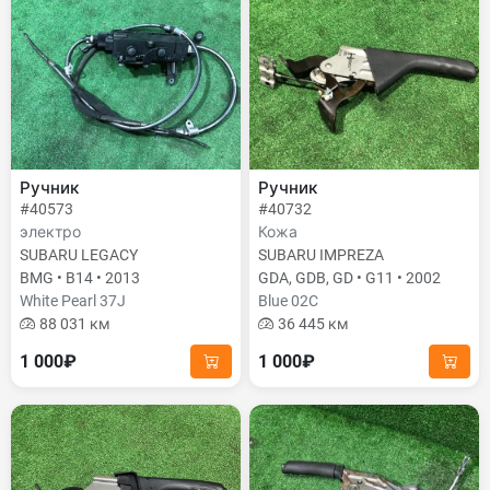
Ручник
Ручник
#40573
#40732
электро
Кожа
SUBARU LEGACY
SUBARU IMPREZA
BMG • B14 • 2013
GDA, GDB, GD • G11 • 2002
White Pearl 37J
Blue 02C
88 031 км
36 445 км
1 000₽
1 000₽