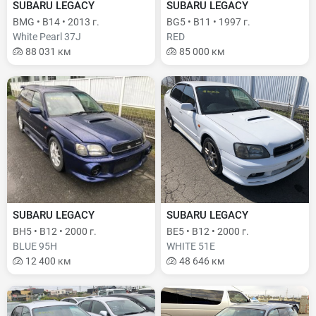
SUBARU LEGACY
SUBARU LEGACY
BMG • B14 • 2013 г.
BG5 • B11 • 1997 г.
White Pearl 37J
RED
88 031 км
85 000 км
SUBARU LEGACY
SUBARU LEGACY
BH5 • B12 • 2000 г.
BE5 • B12 • 2000 г.
BLUE 95H
WHITE 51E
12 400 км
48 646 км