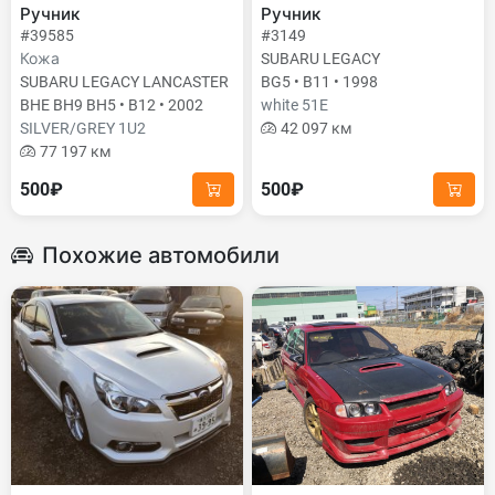
Ручник
Ручник
#39585
#3149
Кожа
SUBARU LEGACY
SUBARU LEGACY LANCASTER
BG5 • B11 • 1998
BHE BH9 BH5 • B12 • 2002
white 51E
SILVER/GREY 1U2
42 097 км
77 197 км
500₽
500₽
Похожие автомобили