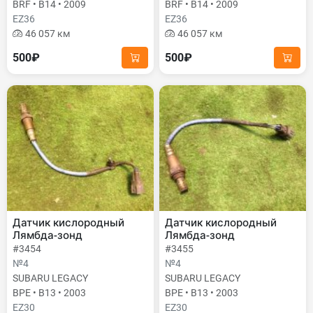
BRF • B14 • 2009
BRF • B14 • 2009
EZ36
EZ36
46 057 км
46 057 км
500₽
500₽
Датчик кислородный
Датчик кислородный
Лямбда-зонд
Лямбда-зонд
#3454
#3455
№4
№4
SUBARU LEGACY
SUBARU LEGACY
BPE • B13 • 2003
BPE • B13 • 2003
EZ30
EZ30