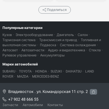
Поделиться
Популярные категории
Кузов
·
Электрооборудование
·
Двигатель
·
Салон
·
Тормозная система
·
Трансмиссия и привод
·
Топливная и
выхлопная системы
·
Подвеска
·
Система охлаждения
·
Автосвет
·
Автозапчасти
·
Аудио- и видеотехника
·
Стекла
·
Рулевое управление
·
Аккумуляторы
Марки автомобилей
SUBARU
·
TOYOTA
·
HONDA
·
SUZUKI
·
DAIHATSU
·
LAND
ROVER
·
MAZDA
·
MERCEDES-BENZ
Владивосток . ул. Командорская 11 стр. 2
+7 902 48 666 55
Запчасти
Автомобили
Контакты