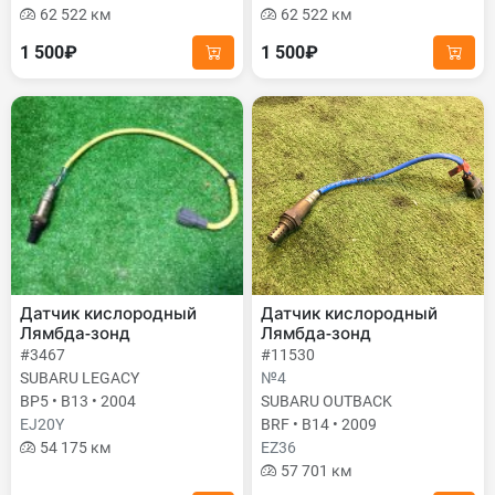
62 522 км
62 522 км
1 500₽
1 500₽
Датчик кислородный
Датчик кислородный
Лямбда-зонд
Лямбда-зонд
#3467
#11530
SUBARU LEGACY
№4
BP5 • B13 • 2004
SUBARU OUTBACK
EJ20Y
BRF • B14 • 2009
54 175 км
EZ36
57 701 км