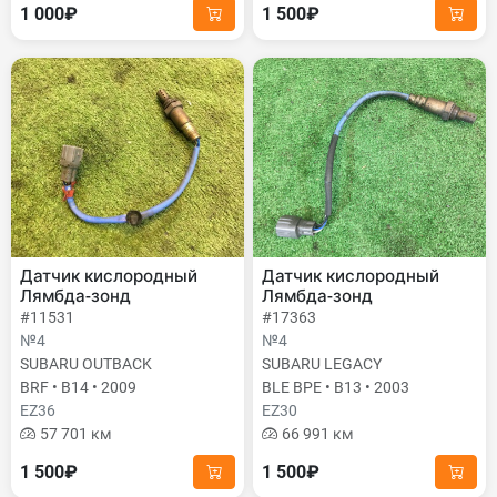
1 000₽
1 500₽
Датчик кислородный
Датчик кислородный
Лямбда-зонд
Лямбда-зонд
#11531
#17363
№4
№4
SUBARU OUTBACK
SUBARU LEGACY
BRF • B14 • 2009
BLE BPE • B13 • 2003
EZ36
EZ30
57 701 км
66 991 км
1 500₽
1 500₽