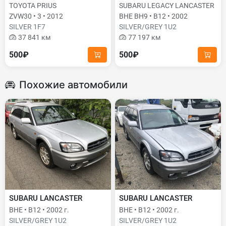
TOYOTA PRIUS
SUBARU LEGACY LANCASTER
ZVW30 • 3 • 2012
BHE BH9 • B12 • 2002
SILVER 1F7
SILVER/GREY 1U2
37 841 км
77 197 км
500₽
500₽
Похожие автомобили
SUBARU LANCASTER
SUBARU LANCASTER
BHE • B12 • 2002 г.
BHE • B12 • 2002 г.
SILVER/GREY 1U2
SILVER/GREY 1U2