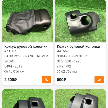
Кожух рулевой колонки
Кожух рулевой колонки
#41507
#41667
LAND ROVER RANGE ROVER
SUBARU FORESTER
SPORT
SF5 • S10 • 1998
L494 • 2019
silver 792
13 056 км
62 769 км
2 500₽
500₽