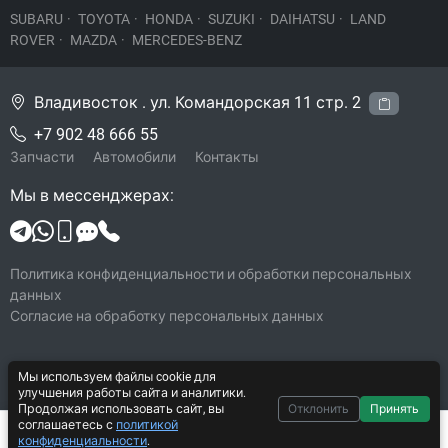
SUBARU
·
TOYOTA
·
HONDA
·
SUZUKI
·
DAIHATSU
·
LAND
ROVER
·
MAZDA
·
MERCEDES-BENZ
Владивосток . ул. Командорская 11 стр. 2
+7 902 48 666 55
Запчасти
Автомобили
Контакты
Мы в мессенджерах:
Политика конфиденциальности и обработки персональных
данных
Согласие на обработку персональных данных
Мы используем файлы cookie для
© 2026 Legacy-VL
улучшения работы сайта и аналитики.
Все права защищены
Продолжая использовать сайт, вы
Отклонить
Принять
соглашаетесь с
политикой
Система CarYard 2017–2026
500 ₽
В корзину
конфиденциальности
.