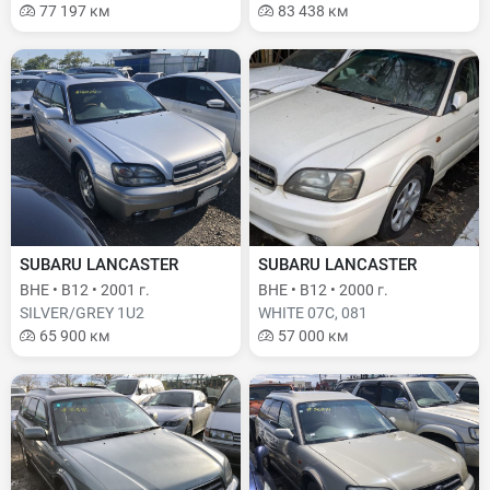
77 197 км
83 438 км
SUBARU LANCASTER
SUBARU LANCASTER
BHE • B12 • 2001 г.
BHE • B12 • 2000 г.
SILVER/GREY 1U2
WHITE 07C, 081
65 900 км
57 000 км