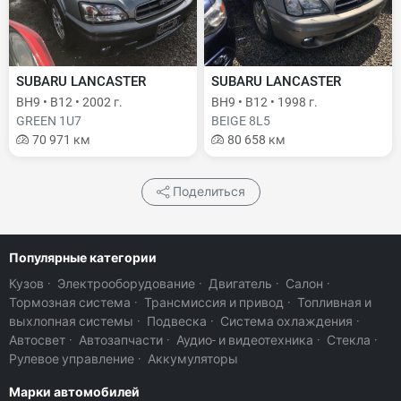
SUBARU LANCASTER
SUBARU LANCASTER
BH9 • B12 • 2002 г.
BH9 • B12 • 1998 г.
GREEN 1U7
BEIGE 8L5
70 971 км
80 658 км
Поделиться
Популярные категории
Кузов
·
Электрооборудование
·
Двигатель
·
Салон
·
Тормозная система
·
Трансмиссия и привод
·
Топливная и
выхлопная системы
·
Подвеска
·
Система охлаждения
·
Автосвет
·
Автозапчасти
·
Аудио- и видеотехника
·
Стекла
·
Рулевое управление
·
Аккумуляторы
Марки автомобилей