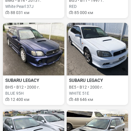
BMG • B14 • 2013 г.
BG5 • B11 • 1997 г.
White Pearl 37J
RED
88 031 км
85 000 км
SUBARU LEGACY
SUBARU LEGACY
BH5 • B12 • 2000 г.
BE5 • B12 • 2000 г.
BLUE 95H
WHITE 51E
12 400 км
48 646 км