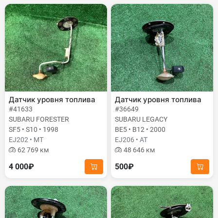
Датчик уровня топлива
Датчик уровня топлива
#41633
#36649
SUBARU FORESTER
SUBARU LEGACY
SF5 • S10 • 1998
BE5 • B12 • 2000
EJ202 • MT
EJ206 • AT
62 769 км
48 646 км
4 000₽
500₽