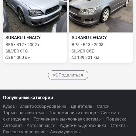
SUBARU LEGACY
SUBARU LEGACY
BE5 • B12 • 2002 г.
BP5 • B13 • 2008 г.
SILVER 01G
SILVER C6Z
84 000 км
139 201 км
Поделиться
Популярные категории
Кузов
·
Электрооборудование
·
Двигатель
·
Салон
·
Тормозная система
·
Трансмиссия и привод
·
Система
охлаждения
·
Топливная и выхлопная системы
·
Подвеска
·
Автосвет
·
Автозапчасти
·
Аудио- и видеотехника
·
Стекла
·
Рулевое управление
·
Аккумуляторы