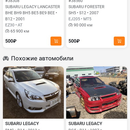
#38308
#38560
SUBARU LEGACY LANCASTER
SUBARU FORESTER
BHE BH9 BH5 BE5 BE9 BEE •
SH5 • S12 • 2007
B12 • 2001
EJ205 • MT5
EZ30 • AT
90 000 км
65 900 км
500₽
500₽
Похожие автомобили
SUBARU LEGACY
SUBARU LEGACY