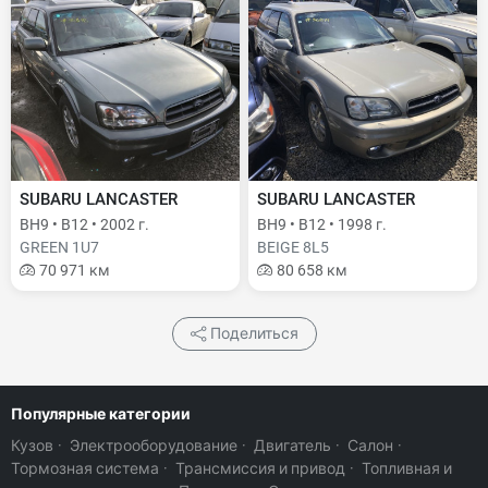
SUBARU LANCASTER
SUBARU LANCASTER
BH9 • B12 • 2002 г.
BH9 • B12 • 1998 г.
GREEN 1U7
BEIGE 8L5
70 971 км
80 658 км
Поделиться
Популярные категории
Кузов
·
Электрооборудование
·
Двигатель
·
Салон
·
Тормозная система
·
Трансмиссия и привод
·
Топливная и