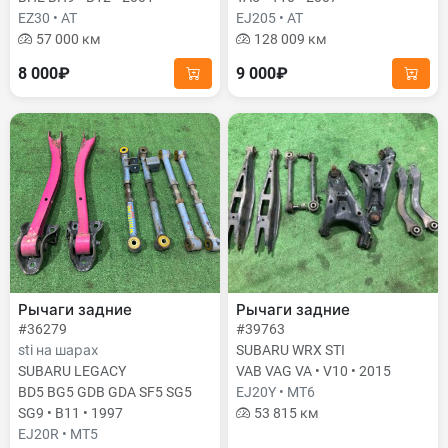
EZ30 • AT
EJ205 • AT
57 000 км
128 009 км
8 000₽
9 000₽
Рычаги задние
Рычаги задние
#36279
#39763
sti на шарах
SUBARU WRX STI
SUBARU LEGACY
VAB VAG VA • V10 • 2015
BD5 BG5 GDB GDA SF5 SG5
EJ20Y • MT6
SG9 • B11 • 1997
53 815 км
EJ20R • MT5