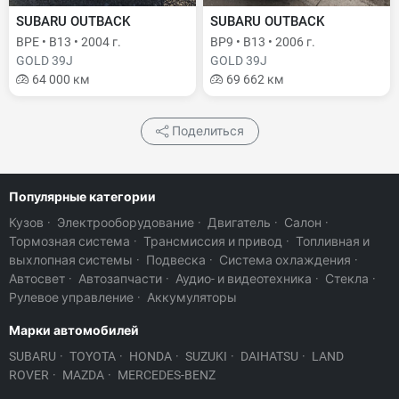
SUBARU OUTBACK
SUBARU OUTBACK
BPE • B13 • 2004 г.
BP9 • B13 • 2006 г.
GOLD 39J
GOLD 39J
64 000 км
69 662 км
Поделиться
Популярные категории
Кузов
·
Электрооборудование
·
Двигатель
·
Салон
·
Тормозная система
·
Трансмиссия и привод
·
Топливная и
выхлопная системы
·
Подвеска
·
Система охлаждения
·
Автосвет
·
Автозапчасти
·
Аудио- и видеотехника
·
Стекла
·
Рулевое управление
·
Аккумуляторы
Марки автомобилей
SUBARU
·
TOYOTA
·
HONDA
·
SUZUKI
·
DAIHATSU
·
LAND
ROVER
·
MAZDA
·
MERCEDES-BENZ