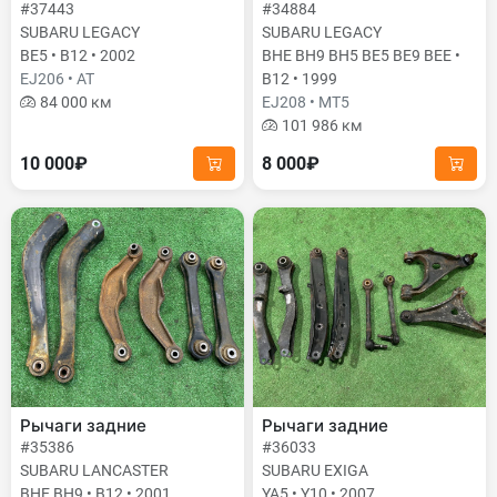
#37443
#34884
SUBARU LEGACY
SUBARU LEGACY
BE5 • B12 • 2002
BHE BH9 BH5 BE5 BE9 BEE •
EJ206 • AT
B12 • 1999
84 000 км
EJ208 • MT5
101 986 км
10 000₽
8 000₽
Рычаги задние
Рычаги задние
#35386
#36033
SUBARU LANCASTER
SUBARU EXIGA
BHE BH9 • B12 • 2001
YA5 • Y10 • 2007