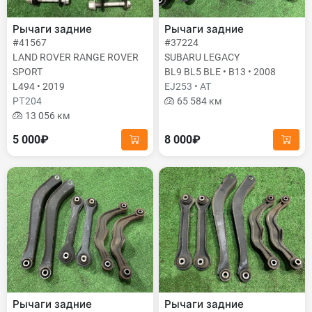
Рычаги задние
Рычаги задние
#41567
#37224
LAND ROVER RANGE ROVER
SUBARU LEGACY
SPORT
BL9 BL5 BLE • B13 • 2008
L494 • 2019
EJ253 • AT
PТ204
65 584 км
13 056 км
5 000₽
8 000₽
Рычаги задние
Рычаги задние