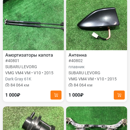
Амортизаторы капота
Антенна
#40801
#40802
SUBARU LEVORG
плавник
VMG VM4 VM • V10 • 2015
SUBARU LEVORG
Dark Gray 61K
VMG VM4 VM • V10 • 2015
84 064 км
84 064 км
1 000₽
1 000₽