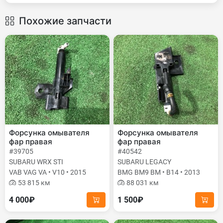
Похожие запчасти
Форсунка омывателя
Форсунка омывателя
фар правая
фар правая
#39705
#40542
SUBARU WRX STI
SUBARU LEGACY
VAB VAG VA • V10 • 2015
BMG BM9 BM • B14 • 2013
53 815 км
88 031 км
4 000₽
1 500₽