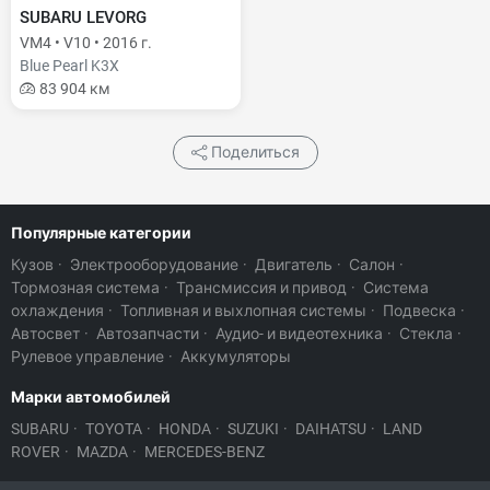
SUBARU LEVORG
VM4 • V10 • 2016 г.
Blue Pearl K3X
83 904 км
Поделиться
Популярные категории
Кузов
·
Электрооборудование
·
Двигатель
·
Салон
·
Тормозная система
·
Трансмиссия и привод
·
Система
охлаждения
·
Топливная и выхлопная системы
·
Подвеска
·
Автосвет
·
Автозапчасти
·
Аудио- и видеотехника
·
Стекла
·
Рулевое управление
·
Аккумуляторы
Марки автомобилей
SUBARU
·
TOYOTA
·
HONDA
·
SUZUKI
·
DAIHATSU
·
LAND
ROVER
·
MAZDA
·
MERCEDES-BENZ