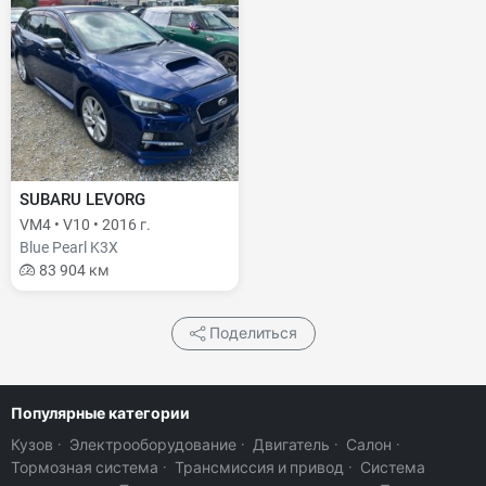
SUBARU LEVORG
VM4 • V10 • 2016 г.
Blue Pearl K3X
83 904 км
Поделиться
Популярные категории
Кузов
·
Электрооборудование
·
Двигатель
·
Салон
·
Тормозная система
·
Трансмиссия и привод
·
Система