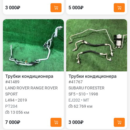
3 000₽
5 000₽
Трубки кондиционера
Трубки кондиционера
#41489
#41767
LAND ROVER RANGE ROVER
SUBARU FORESTER
SPORT
SF5 • S10 • 1998
L494 • 2019
EJ202 • MT
PТ204
62 769 км
13 056 км
7 000₽
3 000₽