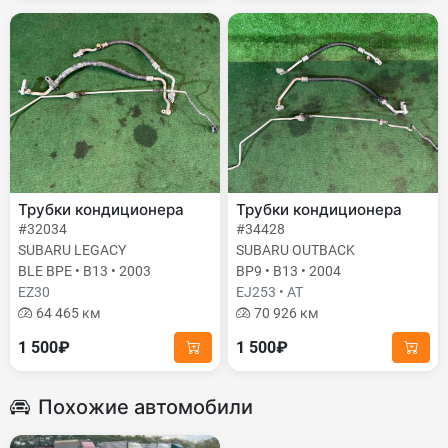
Трубки кондиционера
Трубки кондиционера
#32034
#34428
SUBARU LEGACY
SUBARU OUTBACK
BLE BPE • B13 • 2003
BP9 • B13 • 2004
EZ30
EJ253 • AT
64 465 км
70 926 км
1 500₽
1 500₽
Похожие автомобили