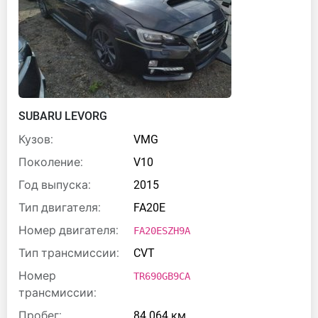
SUBARU LEVORG
Кузов:
VMG
Поколение:
V10
Год выпуска:
2015
Тип двигателя:
FA20E
Номер двигателя:
FA20ESZH9A
Тип трансмиссии:
CVT
Номер
TR690GB9CA
трансмиссии:
Пробег:
84 064 км