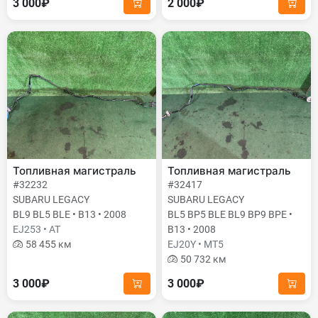
3 000₽
2 000₽
Топливная магистраль
Топливная магистраль
#32232
#32417
SUBARU LEGACY
SUBARU LEGACY
BL9 BL5 BLE • B13 • 2008
BL5 BP5 BLE BL9 BP9 BPE •
EJ253 • AT
B13 • 2008
58 455 км
EJ20Y • MT5
50 732 км
3 000₽
3 000₽