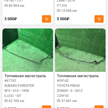
FB16E • CVT
L494 • 2019
83 904 км
PТ204
13 056 км
3 000₽
5 000₽
Топливная магистраль
Топливная магистраль
#41762
#39142
SUBARU FORESTER
TOYOTA PRIUS
SF5 • S10 • 1998
ZVW30 • 3 • 2012
EJ202 • MT
2ZRFXE
62 769 км
37 841 км