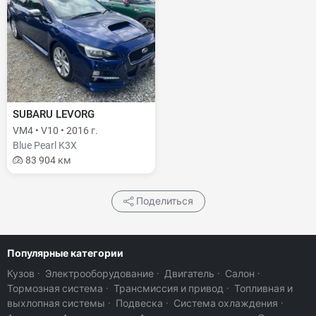
SUBARU LEVORG
VM4 • V10 • 2016 г.
Blue Pearl K3X
83 904 км
Поделиться
Популярные категории
Кузов
·
Электрооборудование
·
Двигатель
·
Салон
·
Тормозная система
·
Трансмиссия и привод
·
Топливная и
выхлопная системы
·
Подвеска
·
Система охлаждения
·