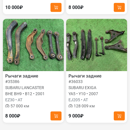
10 000₽
8 000₽
Рычаги задние
Рычаги задние
#35386
#36033
SUBARU LANCASTER
SUBARU EXIGA
BHE BH9 • B12 • 2001
YA5 • Y10 • 2007
EZ30 • AT
EJ205 • AT
57 000 км
128 009 км
8 000₽
9 000₽