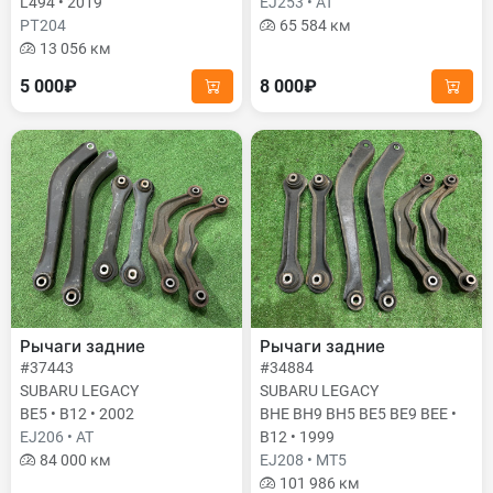
L494 • 2019
EJ253 • AT
PТ204
65 584 км
13 056 км
5 000₽
8 000₽
Рычаги задние
Рычаги задние
#37443
#34884
SUBARU LEGACY
SUBARU LEGACY
BE5 • B12 • 2002
BHE BH9 BH5 BE5 BE9 BEE •
EJ206 • AT
B12 • 1999
84 000 км
EJ208 • MT5
101 986 км