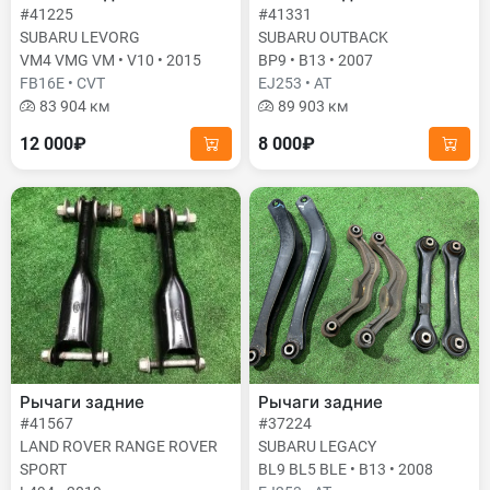
#41225
#41331
SUBARU LEVORG
SUBARU OUTBACK
VM4 VMG VM • V10 • 2015
BP9 • B13 • 2007
FB16E • CVT
EJ253 • AT
83 904 км
89 903 км
12 000₽
8 000₽
Рычаги задние
Рычаги задние
#41567
#37224
LAND ROVER RANGE ROVER
SUBARU LEGACY
SPORT
BL9 BL5 BLE • B13 • 2008