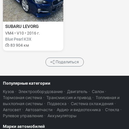
SUBARU LEVORG
VM4 • V10 • 2016 г.
Blue Pearl K3X
83 904 км
Поделиться
Популярные категории
Кузов
·
Электрооборудование
·
Двигатель
·
Салон
·
Тормозная система
·
Трансмиссия и привод
·
Топливная и
выхлопная системы
·
Подвеска
·
Система охлаждения
·
Автосвет
·
Автозапчасти
·
Аудио- и видеотехника
·
Стекла
·
Рулевое управление
·
Аккумуляторы
Марки автомобилей