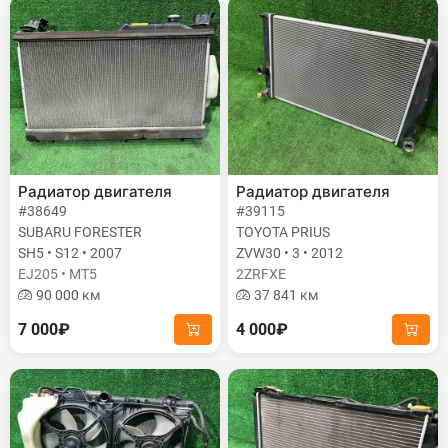
Радиатор двигателя
Радиатор двигателя
#38649
#39115
SUBARU FORESTER
TOYOTA PRIUS
SH5 • S12 • 2007
ZVW30 • 3 • 2012
EJ205 • MT5
2ZRFXE
90 000 км
37 841 км
7 000₽
4 000₽