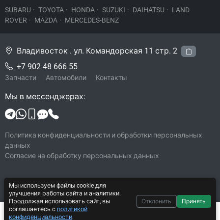
SUBARU
·
TOYOTA
·
HONDA
·
SUZUKI
·
DAIHATSU
·
LAND
ROVER
·
MAZDA
·
MERCEDES-BENZ
Владивосток . ул. Командорская 11 стр. 2
+7 902 48 666 55
Запчасти
Автомобили
Контакты
Мы в мессенджерах:
Политика конфиденциальности и обработки персональных
данных
Согласие на обработку персональных данных
Мы используем файлы cookie для
© 2026 Legacy-VL
улучшения работы сайта и аналитики.
Все права защищены
Продолжая использовать сайт, вы
Отклонить
Принять
соглашаетесь с
политикой
Система CarYard 2017–2026
5 000 ₽
В корзину
конфиденциальности
.