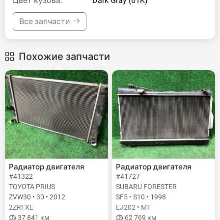
Цвет кузова:
Dark Gray (61K)
Все запчасти
Похожие запчасти
Радиатор двигателя
Радиатор двигателя
#41322
#41727
TOYOTA PRIUS
SUBARU FORESTER
ZVW30 • 30 • 2012
SF5 • S10 • 1998
2ZRFXE
EJ202 • MT
37 841 км
62 769 км